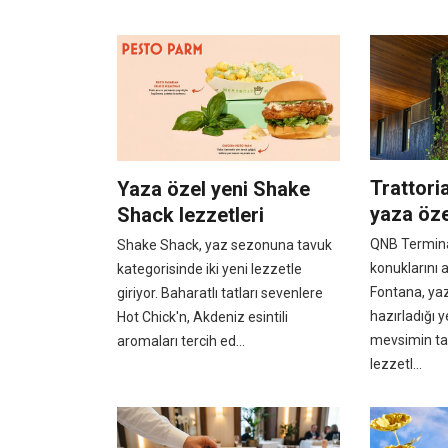
Trattori
Yaza özel yeni Shake
yaza öze
Shack lezzetleri
QNB Termina
Shake Shack, yaz sezonuna tavuk
konuklarını 
kategorisinde iki yeni lezzetle
Fontana, ya
giriyor. Baharatlı tatları sevenlere
hazırladığı
Hot Chick'n, Akdeniz esintili
mevsimin taz
aromaları tercih ed...
lezzetl...