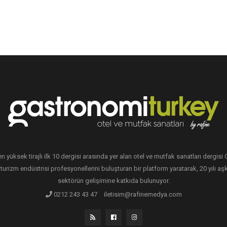
en yüksek tirajlı ilk 10 dergisi arasında yer alan otel ve mutfak sanatları dergis
 turizm endüstrisi profesyonellerini buluşturan bir platform yaratarak, 20 yılı aşk
sektörün gelişimine katkıda bulunuyor.
0212 243 43 47
iletisim@rafinemedya.com