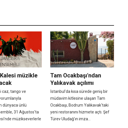
Kalesi müzikle
Tam Ocakbaşı'ndan
nacak
Yalıkavak açılımı
i caz, tango ve
İstanbul'da kısa sürede geniş bir
orumlarıyla
müdavim kitlesine ulaşan Tam
n dünyaca ünlü
Ocakbaşı, Bodrum Yalıkavak'taki
emble, 31 Ağustos'ta
yeni restoranını hizmete açtı. Şef
si'nde müzikseverlerle
Türev Uludağ'ın imza...