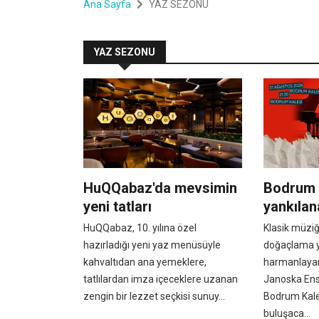
Ana Sayfa
YAZ SEZONU
YAZ SEZONU
HuQQabaz'da mevsimin
Bodrum 
yeni tatları
yankıla
HuQQabaz, 10. yılına özel
Klasik müziğ
hazırladığı yeni yaz menüsüyle
doğaçlama y
kahvaltıdan ana yemeklere,
harmanlaya
tatlılardan imza içeceklere uzanan
Janoska Ens
zengin bir lezzet seçkisi sunuy...
Bodrum Kale
buluşaca...