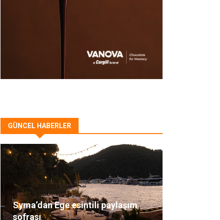
GÜNCEL HABERLER
Syma’dan Ege esintili paylaşım
sofrası