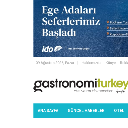
09 Ağustos 2026, Pazar
Hakkımızda
Künye
Rek
ANA SAYFA
GÜNCEL HABERLER
OTEL