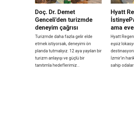
Doç. Dr. Demet
Hyatt R
Genceli'den turizmde
İstinyeP
deneyim çağrısı
ama eve
Turizmde daha fazla gelir elde
Hyatt Regenc
etmek istiyorsak, deneyimi ön
eşsiz lokasyo
planda tutmalıyız. 12 aya yayılan bir
destinasyonl
turizm anlayışı ve güçlü bir
İzmir’in ha
tanıtımla hedeflerimiz...
sahip odaları 