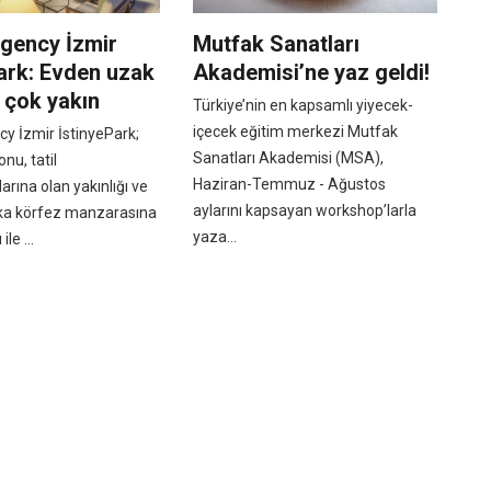
egency İzmir
Mutfak Sanatları
ark: Evden uzak
Akademisi’ne yaz geldi!
 çok yakın
Türkiye’nin en kapsamlı yiyecek-
içecek eğitim merkezi Mutfak
y İzmir İstinyePark;
Sanatları Akademisi (MSA),
nu, tatil
Haziran-Temmuz - Ağustos
arına olan yakınlığı ve
aylarını kapsayan workshop’larla
rika körfez manzarasına
yaza...
ile ...