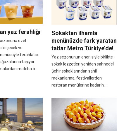
an yaz ferahlığı
Sokaktan ilhamla
menünüzde fark yaratan
 sezonuna özel
tatlar Metro Türkiye’de!
eni içecek ve
 menüsüyle ferahlatıcı
Yaz sezonunun enerjisiyle birlikte
ağazalarına taşıyor.
sokak lezzetleri yeniden sahnede!
malardan matcha b...
Şehir sokaklarından sahil
mekanlarına, festivallerden
restoran menülerine kadar h...