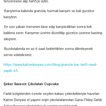
tenceresine alıp hafifçe ısıtın.
·Karıştırma kabında granola, hurmalı karışım ve balı güzelce
karıştırın.
·En son yaban mersinini ilave edip karıştırdıktan sonra kek
kalıbına serin. Karışımın üzerini düzeltilip güzelce üzerine bastırıp
sıkıştırın.
·Buzdolabında en az 6 saat beklettikten sonra dilimleyerek
servis edebilirsiniz.
https://www.kahvedunyasi.com/blog/granola-bar-tarifi-nasil-
yapilir-65
Şeker İlavesiz Çikolatalı Cupcake
Farklı bölgelerden özenle seçilen kakao çekirdekleriyle hazırlan
Kahve Dünyası el yapımı orijin çikolatalarından Gana-Fildişi Sahili
Şeker İlavesiz çikolataları ile yapılan özel bir tatlı…