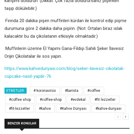
karışımı doldurun. (Dikkat: Çok fazla doldurursanız pişerken
taşıp dökülebilir.)
·Fırında 20 dakika pişen muffinleri kürdan ile kontrol edip pişme
durumuna göre 2 dakika daha pişirin. (Not: Ortaları biraz ıslak
kalacaktır bu da çikolatanın etkisiyle olmaktadır.)
·Muffinlerin üzerine El Yapımı Gana-Fildişi Sahili Şeker İlavesiz
Orijin Çikolatalar ile sos yapın.
https://www.kahvedunyasi.com/blog/seker-ilavesiz-cikolatali-
cupcake-nasil-yapilir-76
ETIKETLER:
# koronavirüs
#barista
#coffee
#coffee shop
#coffee-shop
#evdekal
#fit lezzetler
#fit-lezzetler
#kahve
#Kahve Dünyası
#kahve-dunyasi
BENZER KONULAR