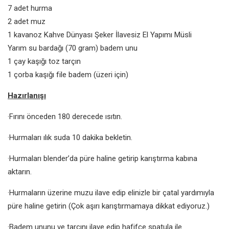
7 adet hurma
2 adet muz
1 kavanoz Kahve Dünyası Şeker İlavesiz El Yapımı Müsli
Yarım su bardağı (70 gram) badem unu
1 çay kaşığı toz tarçın
1 çorba kaşığı file badem (üzeri için)
Hazırlanışı
·Fırını önceden 180 derecede ısıtın.
·Hurmaları ılık suda 10 dakika bekletin.
·Hurmaları blender’da püre haline getirip karıştırma kabına
aktarın.
·Hurmaların üzerine muzu ilave edip elinizle bir çatal yardımıyla
püre haline getirin (Çok aşırı karıştırmamaya dikkat ediyoruz.)
·Badem ununu ve tarçını ilave edip hafifçe spatula ile