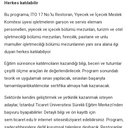
Herkes katılabilir
Bu programa, İTO 17 No.’lu Restoran,
Yiyecek ve İçecek Meslek
Komitesi
üyesi işletmelerin garson ve servis
elemanı
personelleri, yiyecek ve
içecek bölümü mezunları, turizm ve
otel
işletmeciliği bölümü mezunları,
fırıncılık, pastane ve unlu
mamuller
işletmeciliği bölümü mezunlarının yanı
sıra alana ilgi
duyan herkes katılabiliyor.
Eğitim süresince katılımcıların
kazandığı bilgi, beceri ve
tutumlar
çeşitli ölçme araçları ile
değerlendirilecek. Program sonundab
teorik ve uygulamalı sınav yapılacak,
sınavları başarıyla
tamamlayanb
katılımcılar sertifika almaya hak
kazanacak.
Sektörde kendini geliştirmek ve
yetkinlik kazanmak isteyen
adaylar,
İstanbul Ticaret Üniversitesi Sürekli
Eğitim Merkezi’nden
başvuru b
yapabilirler. Detaylı bilgi ve ön kayıtb
için
sem.ticaret.edu.tr internet sitesinib
ziyaret edebilirsiniz. Program,
sadeceb
bireylere değil kurumsal taleplere devb
açık. Restoranlar