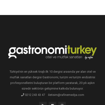
Türkiye’nin en yüksek tirajlı ilk 10 dergisi arasında yer alan otel ve
mutfak sanatları dergisi Gastronomi, turizm ve turizm endüstrisi
profesyonellerini buluşturan bir platform yaratarak, 20 yılı aşkın
süredir sektörün gelişimine katkıda bulunuyor.
0212 243 43 47
iletisim@rafinemedya.com