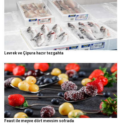
Levrek ve Çipura hazır tezgahta
Feast ile meyve dört mevsim sofrada