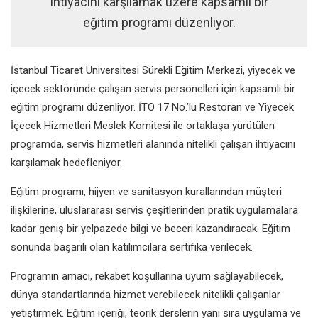
ihtiyacını karşılamak üzere kapsamlı bir
eğitim programı düzenliyor.
İ
stanbul Ticaret Üniversitesi Sürekli
Eğitim Merkezi, yiyecek ve
içecek
sektöründe çalışan servis personelleri
için kapsamlı bir
eğitim programı
düzenliyor. İTO 17 No.’lu Restoran ve
Yiyecek
İçecek Hizmetleri Meslek
Komitesi ile ortaklaşa yürütülen
programda, servis hizmetleri alanında
nitelikli çalışan ihtiyacını
karşılamak
hedefleniyor.
Eğitim programı, hijyen ve sanitasyon
kurallarından müşteri
ilişkilerine,
uluslararası servis çeşitlerinden
pratik uygulamalara
kadar geniş
bir yelpazede bilgi ve beceri
kazandıracak. Eğitim
sonunda başarılı
olan katılımcılara sertifika verilecek.
Programın amacı, rekabet koşullarına
uyum sağlayabilecek,
dünya
standartlarında hizmet verebilecek
nitelikli çalışanlar
yetiştirmek. Eğitim
içeriği, teorik derslerin yanı sıra
uygulama ve