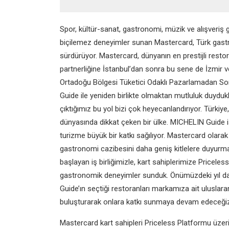
Spor, kültür-sanat, gastronomi, müzik ve alışveriş gib
biçilemez deneyimler sunan Mastercard, Türk gast
sürdürüyor. Mastercard, dünyanın en prestijli rest
partnerliğine İstanbul’dan sonra bu sene
de İzmir 
Ortadoğu Bölgesi Tüketici Odaklı Pazarlamadan 
Guide ile yeniden birlikte olmaktan mutluluk
duydukl
çıktığımız bu yol bizi çok
heyecanlandırıyor. Türkiy
dünyasında
dikkat çeken bir ülke. MICHELIN Guide is
turizme büyük bir katkı sağılıyor. Mastercard olara
gastronomi cazibesini daha geniş kitlelere duyur
başlayan iş birliğimizle, kart sahiplerimize
Priceles
gastronomik deneyimler
sunduk. Önümüzdeki yıl da 
Guide’ın seçtiği restoranları markamıza ait ulusla
buluşturarak onlara katkı sunmaya devam edeceğiz” 
Mastercard kart sahipleri Priceless Platformu üze