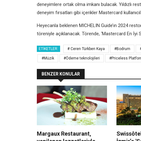
deneyimlere ortak olma imkanı bulacak. Yıldızlı re
deneyim fırsatları gibi içerikler Mastercard
kullanıc
Heyecanla beklenen MICHELIN Guide’ın 2024 restora
töreniyle açıklanacak. Törende, ‘Mastercard En İyi 
ETIKETLER:
# Ceren Türkben Kaya
#Bodrum
#Müzik
#Ödeme teknolojileri
#Priceless Platfo
BENZER KONULAR
Margaux Restaurant,
Swissôtel