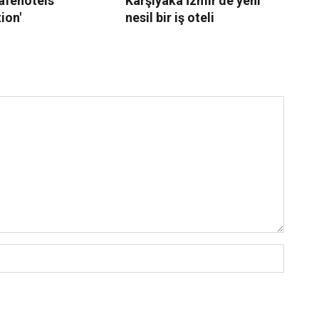
Safehotels
Karşıyaka İzmir’de yeni
So
ion'
nesil bir iş oteli
sa