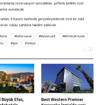
storanlarda
rezervasyon ayrıcalıkları, şeflerle birlikte özel
ılarına sunulacak.
nları, 9 Kasım tarihinde
gerçekleştirilecek özel bir ödül
Servis’
ödülü sahibine
takdim edilecek.
#İzmir
#Kültür-sanat
#Mastercard
#MICHELIN Guide
rmu
#Spor
#Türkiye
 Büyük Efes,
Best Western Premier
Ki