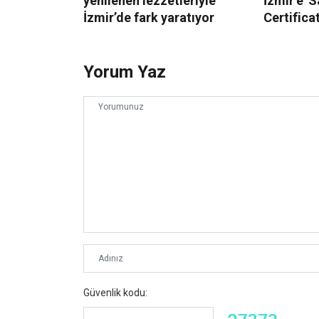
yenilenen lezzetleriyle
İzmir’e '
İzmir’de fark yaratıyor
Certificat
Yorum Yaz
Güvenlik kodu: