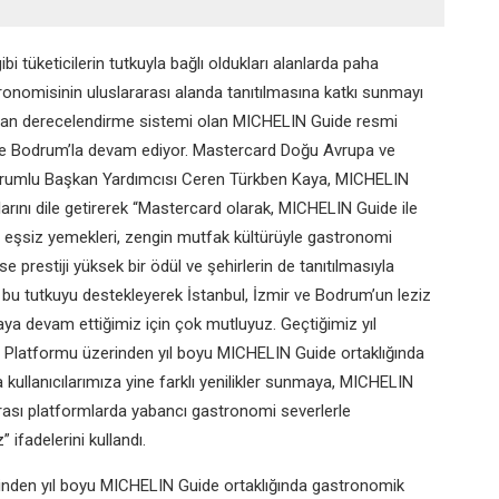
i tüketicilerin tutkuyla bağlı oldukları
alanlarda paha
ronomisinin uluslararası
alanda tanıtılmasına katkı sunmayı
oran
derecelendirme sistemi olan MICHELIN Guide resmi
ve Bodrum’la devam ediyor.
Mastercard Doğu Avrupa ve
Sorumlu Başkan
Yardımcısı Ceren Türkben Kaya, MICHELIN
arını dile getirerek “Mastercard olarak, MICHELIN Guide ile
e, eşsiz yemekleri, zengin mutfak kültürüyle gastronomi
e prestiji yüksek bir ödül ve şehirlerin de
tanıtılmasıyla
k bu tutkuyu destekleyerek
İstanbul, İzmir ve Bodrum’un leziz
maya
devam ettiğimiz için çok mutluyuz. Geçtiğimiz yıl
s Platformu üzerinden yıl boyu MICHELIN Guide ortaklığında
kullanıcılarımıza yine farklı yenilikler sunmaya, MICHELIN
rarası platformlarda yabancı gastronomi
severlerle
ifadelerini kullandı.
rinden yıl boyu MICHELIN Guide
ortaklığında gastronomik