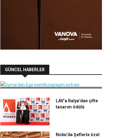
Syma’dan Ege esintili paylaşım
GÜNCEL HABERLER
sofrası
LAV’a İtalya’dan çifte
tasarım ödülü
Nobu’da Şeflerle özel