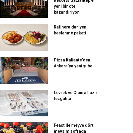
Resorts Gaziantep’e
yeni bir otel
kazandırıyor
Rafinera’dan yeni
beslenme paketi
Pizza Italiante’den
Ankara’ya yeni şube
Levrek ve Çipura hazır
tezgahta
tchenette, Müzikli
İstanbul manzarası
Feast ile meyve dört
mevsim sofrada