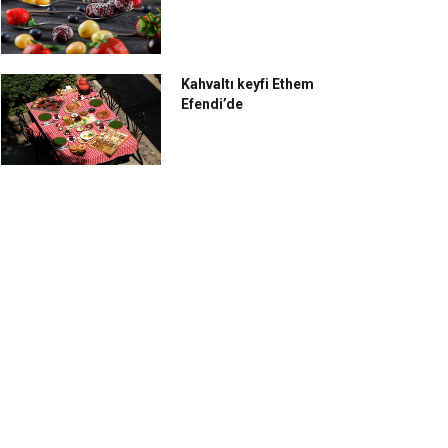
fralar etkinliğine ev
eşliğinde caz keyfi Bar
hipliği yapıyor
212’de
Kahvaltı keyfi Ethem
Efendi’de