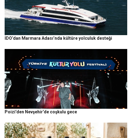
İDO’dan Marmara Adası’nda kültüre yolculuk desteği
Poizi’den Nevşehir’de coşkulu gece