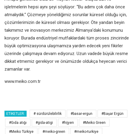
işletmelerin hepsi aynı şeyi söylüyor:
“Bu adımı çok daha önce
atmalıydık.”
Çözmeye yöneldiğimiz sorunlar
küresel olduğu için,
çözümlerimizin
de küresel olması gerekiyor. Öte
yandan beyin
takımımız ve inovasyon
merkezimiz Almanya’daki konumunu
koruyor. Burada endüstriyel
mutfaklardaki tüm proses zincirinde
büyük optimizasyona ulaşmamıza
yardım edecek yeni fikirler
üzerinde
çalışmaya devam ediyoruz. Uzun
vadede büyük resme
dikkat etmemiz
gerekiyor ve önümüzde oldukça
heyecan verici
zamanlar var.
www.meiko.com.tr
ETIKETLER:
# sürdürülebilirlik
#basar-ergun
#Başar Ergün
#Gıda atığı
#gida-atigi
#hijyen
#Meiko Green
#Meiko Türkiye
#meiko-green
#meiko-turkiye