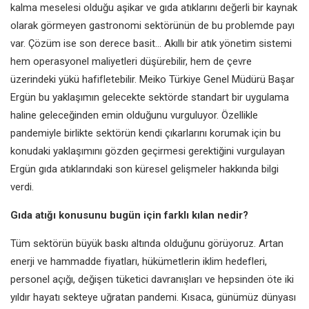
kalma
meselesi olduğu aşikar ve gıda
atıklarını değerli bir kaynak
olarak
görmeyen gastronomi sektörünün
de bu problemde payı
var. Çözüm
ise son derece basit... Akıllı bir atık
yönetim sistemi
hem operasyonel
maliyetleri düşürebilir, hem de
çevre
üzerindeki yükü hafifletebilir.
Meiko Türkiye Genel Müdürü Başar
Ergün bu yaklaşımın gelecekte
sektörde standart bir uygulama
haline geleceğinden emin olduğunu
vurguluyor. Özellikle
pandemiyle
birlikte sektörün kendi çıkarlarını
korumak için bu
konudaki yaklaşımını
gözden geçirmesi gerektiğini
vurgulayan
Ergün gıda atıklarındaki
son küresel gelişmeler hakkında
bilgi
verdi.
Gıda atığı konusunu bugün için farklı
kılan nedir?
Tüm sektörün büyük baskı altında
olduğunu görüyoruz. Artan
enerji ve
hammadde fiyatları, hükümetlerin
iklim hedefleri,
personel açığı, değişen
tüketici davranışları ve hepsinden
öte iki
yıldır hayatı sekteye uğratan
pandemi. Kısaca, günümüz dünyası