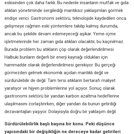
eskisinden çok daha farklı. Bu nedenle
insanların mutfak ve gıda
atıkları
yönetiminde sergilediği mantıksız
yaklaşımları görmek
endişe verici.
Gastronomi sektörü, teknolojide
kaydedilen onca
gelişmeye rağmen
eski yöntemlere takılıp kalmış
durumda,
ancak bu şekilde devam
edemeyeceği aşikar. Yeme-içme
işletmelerinde her zaman gıda atıkları
olacaktır, bu kaçınılmaz.
Burada
problem bu atıkların çöp olarak
değerlendirilmesi.
Halbuki bunların
değerli bir enerji kaynağı oldukları için
hammadde olarak değerlendirilmesi
gerekiyor. Bu gerçeği
görmezden
gelmek ekonomik açıdan mantıklı
değil ve
sürdürülebilir de değil.
Tam tersi atıkların bertarafı maliyet
yaratıyor ve hijyen problemlerine
yol açıyor. Sonuç olarak
gastronomi
sektörü bir yandan karbon azaltma
hedeflerine
ulaşılmasını zorlaştırırken,
diğer yandan da bunun getirdiği
dezavantajları yaşıyor. Dolayısıyla
doğru bir yaklaşım değil.
Sürdürülebilirlik başlı başına bir
konu. Peki düşünce
yapısındaki
bir değişikliğin ne dereceye kadar
getirileri