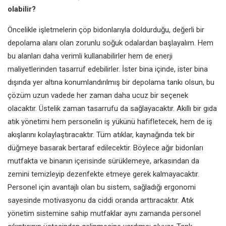
olabilir?
Öncelikle işletmelerin çöp
bidonlarıyla doldurduğu, değerli bir
depolama alanı olan zorunlu soğuk
odalardan başlayalım. Hem
bu alanları
daha verimli kullanabilirler hem
de enerji
maliyetlerinden tasarruf
edebilirler. İster bina içinde, ister bina
dışında yer altına konumlandırılmış
bir depolama tankı olsun, bu
çözüm
uzun vadede her zaman daha ucuz
bir seçenek
olacaktır. Üstelik zaman
tasarrufu da sağlayacaktır. Akıllı bir
gıda
atık yönetimi hem personelin
iş yükünü hafifletecek, hem de
iş
akışlarını kolaylaştıracaktır. Tüm
atıklar, kaynağında tek bir
düğmeye
basarak bertaraf edilecektir. Böylece
ağır bidonları
mutfakta ve binanın
içerisinde sürüklemeye, arkasından
da
zemini temizleyip dezenfekte
etmeye gerek kalmayacaktır.
Personel
için avantajlı olan bu sistem, sağladığı
ergonomi
sayesinde motivasyonu
da ciddi oranda arttıracaktır. Atık
yönetim sistemine sahip mutfaklar
aynı zamanda personel