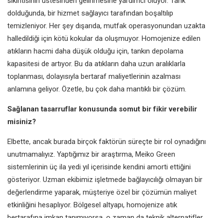
sıkıntısının
üstesinden gelinmesine yardımcı
oluyor. Tank
dolduğunda, bir hizmet
sağlayıcı tarafından boşaltılıp
temizleniyor. Her şey dışarıda, mutfak
operasyonundan uzakta
halledildiği
için kötü kokular da oluşmuyor.
Homojenize edilen
atıkların hacmi
daha düşük olduğu için, tankın
depolama
kapasitesi de artıyor. Bu
da atıkların daha uzun aralıklarla
toplanması, dolayısıyla bertaraf
maliyetlerinin azalması
anlamına
geliyor. Özetle, bu çok daha mantıklı
bir çözüm.
Sağlanan tasarruflar konusunda somut
bir fikir verebilir
misiniz?
Elbette, ancak burada birçok
faktörün süreçte bir rol oynadığını
unutmamalıyız. Yaptığımız bir
araştırma, Meiko Green
sistemlerinin
üç ila yedi yıl içerisinde kendini
amorti ettiğini
gösteriyor. Uzman
ekibimiz işletmede bağlayıcılığı
olmayan bir
değerlendirme yaparak,
müşteriye özel bir çözümün maliyet
etkinliğini hesaplıyor. Bölgesel altyapı,
homojenize atık
bertarafına imkan
tanımıyorsa, o zaman da teknik
alternatifler