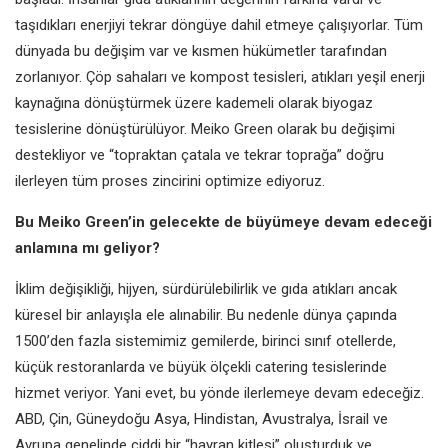
taşıdıkları enerjiyi tekrar döngüye
dahil etmeye çalışıyorlar. Tüm
dünyada bu değişim var ve kısmen
hükümetler tarafından
zorlanıyor. Çöp
sahaları ve kompost tesisleri, atıkları
yeşil enerji
kaynağına dönüştürmek
üzere kademeli olarak biyogaz
tesislerine dönüştürülüyor. Meiko
Green olarak bu değişimi
destekliyor
ve “topraktan çatala ve tekrar toprağa”
doğru
ilerleyen tüm proses zincirini
optimize ediyoruz.
Bu Meiko Green’in gelecekte de
büyümeye devam edeceği
anlamına mı geliyor?
İklim değişikliği, hijyen, sürdürülebilirlik
ve gıda atıkları ancak
küresel bir
anlayışla ele alınabilir. Bu nedenle
dünya çapında
1500’den fazla
sistemimiz gemilerde, birinci sınıf
otellerde,
küçük restoranlarda ve
büyük ölçekli catering tesislerinde
hizmet veriyor. Yani evet, bu yönde
ilerlemeye devam edeceğiz.
ABD,
Çin, Güneydoğu Asya, Hindistan,
Avustralya, İsrail ve
Avrupa genelinde
ciddi bir “hayran kitlesi” oluşturduk ve