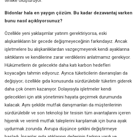
tehlike oluşturuyor.
Bidonlar hala en yaygın çözüm.
Bu kadar dezavantaj varken
bunu nasıl açıklıyorsunuz?
Özellikle yeni yaklaşımlar yatırım
gerektiriyorsa, eski
alışkanlıkların
bir gecede değişmeyeceğinin
farkındayız. Ancak
işletmelere bu
alışkanlıklardan vazgeçmeyerek kendi
ayaklarına
sıktıklarını ve kendilerine
zarar verdiklerini anlatmamız
gerekiyor.
Hükümetlerin de gelecekte
daha katı karbon hedefleri
koyacağını
tahmin ediyoruz. Ayrıca tüketicilerin
davranışları da
değişiyor; özellikle
gıda konusunda sürdürülebilir
tüketim giderek
daha çok önem
kazanıyor. Dolayısıyla işletmeler kendi
gelecekleri için atık yönetimini hayata
geçirmek durumunda
kalacak. Aynı
şekilde mutfak danışmanları da
müşterilerinin
sürdürülebilir ve son
teknoloji bir tesisin tüm avantajlarını
içeren
hijyenik ve verimli mutfak
taleplerini karşılamak için buna ayak
uydurmak zorunda. Avrupa düşünce
şeklini değiştirmeye
başladı. İnsanlar
gıda atıklarının değerinin farkına vardı
ve