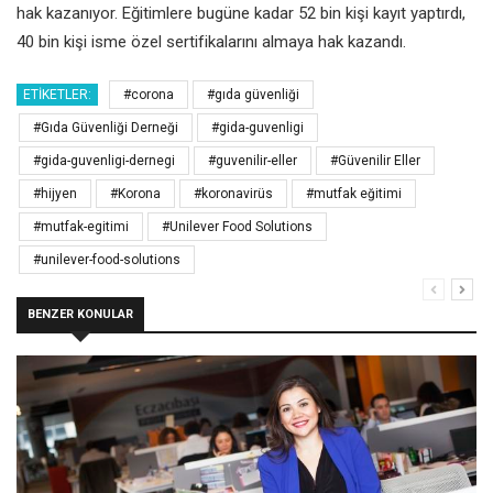
hak kazanıyor. Eğitimlere bugüne kadar 52 bin kişi kayıt yaptırdı,
40 bin kişi isme özel sertifikalarını almaya hak kazandı.
ETIKETLER:
#corona
#gıda güvenliği
#Gıda Güvenliği Derneği
#gida-guvenligi
#gida-guvenligi-dernegi
#guvenilir-eller
#Güvenilir Eller
#hijyen
#Korona
#koronavirüs
#mutfak eğitimi
#mutfak-egitimi
#Unilever Food Solutions
#unilever-food-solutions
BENZER KONULAR