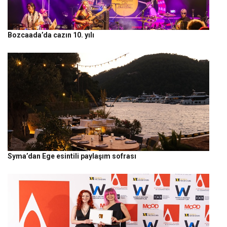
Bozcaada’da cazın 10. yılı
Syma’dan Ege esintili paylaşım sofrası