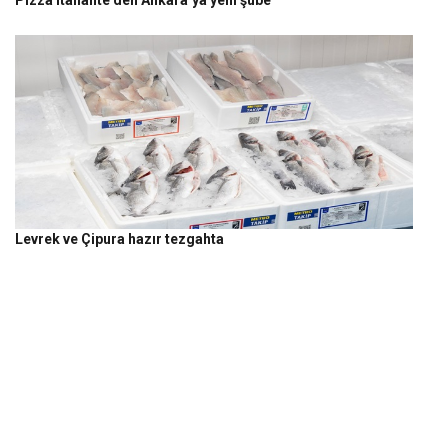
Pizza Italiante’den Ankara’ya yeni şube
Levrek ve Çipura hazır tezgahta