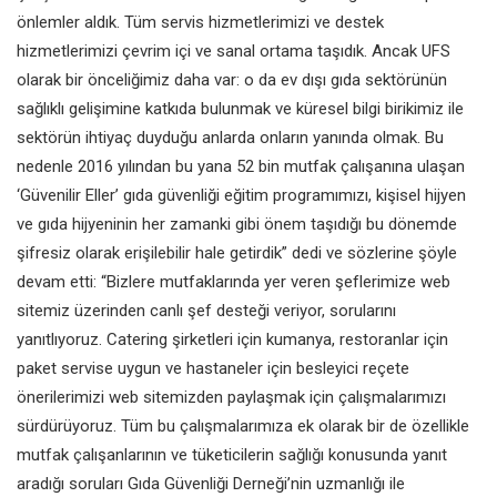
önlemler aldık. Tüm servis hizmetlerimizi ve destek
hizmetlerimizi çevrim içi ve sanal ortama taşıdık. Ancak UFS
olarak bir önceliğimiz daha var: o da ev dışı gıda sektörünün
sağlıklı gelişimine katkıda bulunmak ve küresel bilgi birikimiz ile
sektörün ihtiyaç duyduğu anlarda onların yanında olmak. Bu
nedenle 2016 yılından bu yana 52 bin mutfak çalışanına ulaşan
‘Güvenilir Eller’ gıda güvenliği eğitim programımızı, kişisel hijyen
ve gıda hijyeninin her zamanki gibi önem taşıdığı bu dönemde
şifresiz olarak erişilebilir hale getirdik” dedi ve sözlerine şöyle
devam etti: “Bizlere mutfaklarında yer veren şeflerimize web
sitemiz üzerinden canlı şef desteği veriyor, sorularını
yanıtlıyoruz. Catering şirketleri için kumanya, restoranlar için
paket servise uygun ve hastaneler için besleyici reçete
önerilerimizi web sitemizden paylaşmak için çalışmalarımızı
sürdürüyoruz. Tüm bu çalışmalarımıza ek olarak bir de özellikle
mutfak çalışanlarının ve tüketicilerin sağlığı konusunda yanıt
aradığı soruları Gıda Güvenliği Derneği’nin uzmanlığı ile