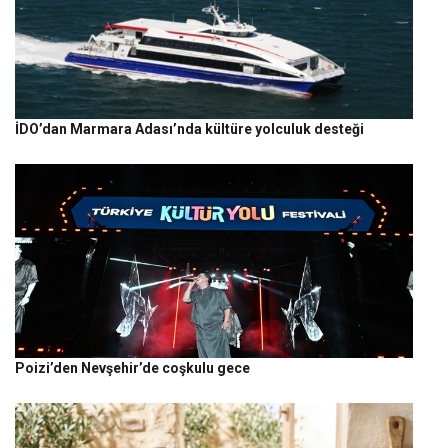
İDO’dan Marmara Adası’nda kültüre yolculuk desteği
Poizi’den Nevşehir’de coşkulu gece