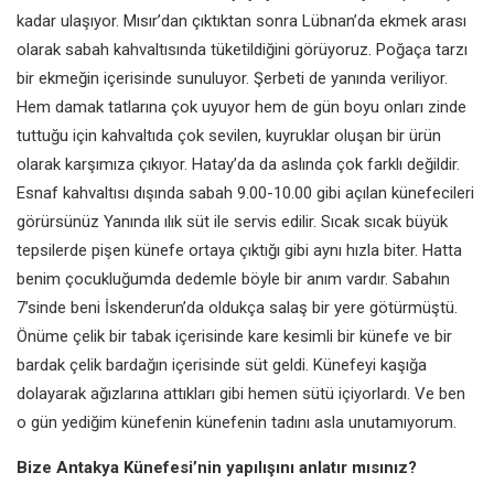
kadar
ulaşıyor. Mısır’dan çıktıktan sonra
Lübnan’da ekmek arası
olarak sabah
kahvaltısında tüketildiğini görüyoruz.
Poğaça tarzı
bir ekmeğin içerisinde
sunuluyor. Şerbeti de yanında veriliyor.
Hem damak tatlarına çok uyuyor
hem de gün boyu onları zinde
tuttuğu için kahvaltıda çok sevilen,
kuyruklar oluşan bir ürün
olarak
karşımıza çıkıyor. Hatay’da da aslında
çok farklı değildir.
Esnaf kahvaltısı
dışında sabah 9.00-10.00 gibi açılan
künefecileri
görürsünüz Yanında ılık
süt ile servis edilir. Sıcak sıcak büyük
tepsilerde pişen künefe ortaya çıktığı
gibi aynı hızla biter. Hatta
benim
çocukluğumda dedemle böyle bir
anım vardır. Sabahın
7’sinde beni
İskenderun’da oldukça salaş bir yere
götürmüştü.
Önüme çelik bir tabak
içerisinde kare kesimli bir künefe ve
bir
bardak çelik bardağın
içerisinde süt geldi. Künefeyi kaşığa
dolayarak ağızlarına attıkları gibi
hemen sütü içiyorlardı. Ve ben
o
gün yediğim künefenin
künefenin tadını asla
unutamıyorum.
Bize Antakya Künefesi’nin yapılışını
anlatır mısınız?