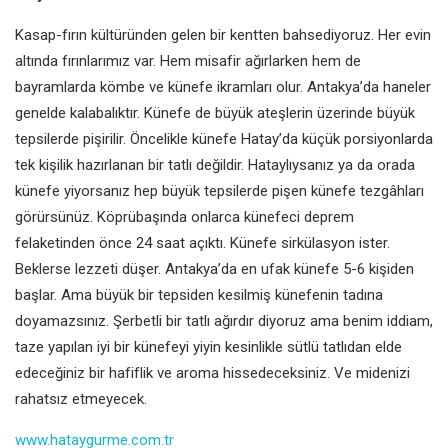
Kasap-fırın kültüründen gelen bir
kentten bahsediyoruz. Her evin
altında fırınlarımız var. Hem misafir
ağırlarken hem de
bayramlarda
kömbe ve künefe ikramları olur.
Antakya’da haneler
genelde
kalabalıktır. Künefe de büyük ateşlerin
üzerinde büyük
tepsilerde pişirilir.
Öncelikle künefe Hatay’da küçük
porsiyonlarda
tek kişilik hazırlanan
bir tatlı değildir. Hataylıysanız ya da
orada
künefe yiyorsanız hep büyük
tepsilerde pişen künefe tezgâhları
görürsünüz. Köprübaşında onlarca
künefeci deprem
felaketinden önce
24 saat açıktı. Künefe sirkülasyon ister.
Beklerse lezzeti düşer. Antakya’da
en ufak künefe 5-6 kişiden
başlar.
Ama büyük bir tepsiden kesilmiş
künefenin tadına
doyamazsınız.
Şerbetli bir tatlı ağırdır diyoruz ama
benim iddiam,
taze yapılan iyi bir
künefeyi yiyin kesinlikle sütlü tatlıdan
elde
edeceğiniz bir hafiflik ve aroma
hissedeceksiniz. Ve midenizi
rahatsız
etmeyecek.
www.hataygurme.com.tr