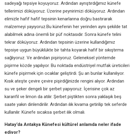
sadeyağı tepsiye koyuyoruz. Ardından
ayrıştırdığımız künefe
tellerimizi
döküyoruz. Üzerine peynirimizi
döküyoruz. Ardından
elimizle hafif
hafif tepsinin kenarlarına doğru
bastırarak
malzemeyi yayıyoruz.
Bu künefenin her yerinden aynı
şekilde tat
alabilmek adına önemli
bir püf noktasıdır.
Sonra künefe telini
tekrar döküyoruz. Ardından tepsinin
üzerine kullandığımız
tepsiye uygun
büyüklükte bir tahta koyarak hafif
bir sıkıştırma
sağlıyoruz. Ve ardından
pişiriyoruz. Geleneksel yöntemde
pişirme közde yapılıyor. Bu noktada
endüstriyel mutfak üreticileri
künefe
pişirmek için ocaklar geliştirdi. Şu
an bunlar kullanılıyor.
Kısık ateşte
çevire çevire pişirdiğinizde rengini
alıyor. Ardından
su ve şeker dengeli
bir şerbet yapıyoruz. İçerisine çok
az
karanfil ve limon da atılır. Şerbet
piştikten sonra yaklaşık beş
saate
yakın dinlendirilir. Ardından ılık kıvama
getirilip tek seferde
kullanılır. Künefe
sıcaksa şerbet ılık olmalı.
Hatay’da Antakya Künefesi kültürel
anlamda neler ifade
ediyor?