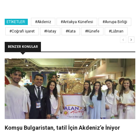
ETIKETLER:
#Akdeniz
#Antakya Künefesi
#Avrupa Birliği
#Coğrafi işaret
#Hatay
#Kata
#Künefe
#Lübnan
BENZER KONULAR
Komşu Bulgaristan, tatil İçin Akdeniz’e İniyor