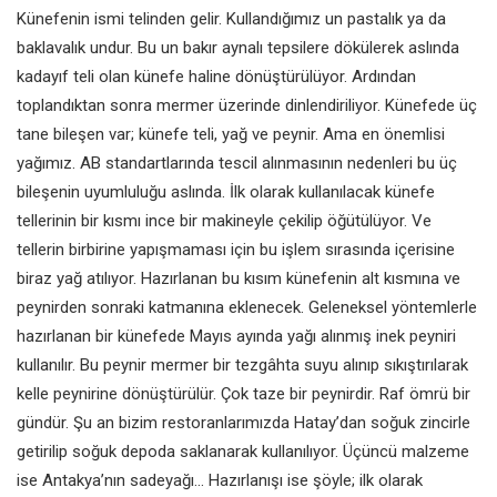
Künefenin ismi telinden gelir.
Kullandığımız un pastalık ya da
baklavalık undur. Bu un bakır aynalı
tepsilere dökülerek aslında
kadayıf teli
olan künefe haline dönüştürülüyor.
Ardından
toplandıktan sonra mermer
üzerinde dinlendiriliyor. Künefede
üç
tane bileşen var; künefe teli, yağ
ve peynir. Ama en önemlisi
yağımız.
AB standartlarında tescil alınmasının
nedenleri bu üç
bileşenin uyumluluğu
aslında. İlk olarak kullanılacak künefe
tellerinin bir kısmı ince bir makineyle
çekilip öğütülüyor. Ve
tellerin birbirine
yapışmaması için bu işlem sırasında
içerisine
biraz yağ atılıyor. Hazırlanan
bu kısım künefenin alt kısmına
ve
peynirden sonraki katmanına
eklenecek. Geleneksel yöntemlerle
hazırlanan bir künefede Mayıs ayında
yağı alınmış inek peyniri
kullanılır. Bu
peynir mermer bir tezgâhta suyu
alınıp sıkıştırılarak
kelle peynirine
dönüştürülür. Çok taze bir peynirdir.
Raf ömrü bir
gündür. Şu an bizim
restoranlarımızda Hatay’dan soğuk
zincirle
getirilip soğuk depoda
saklanarak kullanılıyor. Üçüncü
malzeme
ise Antakya’nın sadeyağı...
Hazırlanışı ise şöyle; ilk olarak