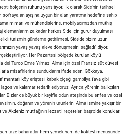
epti bölgenin
ruhunu yansıtıyor. İlk olarak
Side’nin tarihsel
n sofraya anlayışına
uygun bir alan yaratma hedefine
sahip
lama mimarı ve
mühendislerine, mobilyacımızdan
müthiş
zaj elemanlarımıza
kadar herkes Side için gurur
duyulması
elikli
turizmin gündeme getirilmesi, Side’de
bizim uzun
arımızın
yavaş yavaş aleve dönüşmesini
sağladı” diyor.
çekleştiriliyor.
Her Pazartesi bölgede kurulan
köylü
illa del Turco
Emre Yılmaz, Alma için özel Fransız
süt düvesi
larla
misafirlerine sunduklarını ifade eden,
Gökkaya,
rüf mantarlı
köy eriştesi, kabak çiçeği gambilya
fava gibi
an lagos
ve kalamar tedarik ediyoruz. Ayrıca
yörenin balıkçıları
lar.
Bizler de büyük bir keyifle odun
ateşinde bu enfes ve özel
evsimin, doğanın ve
yörenin ürünlerini Alma ismine yakışır
bir
t ve Akdeniz
mutfağının lezzetli reçeteleri başrolde
konukları
işen taze
baharatlar hem yemek hem de
kokteyl menüsünde