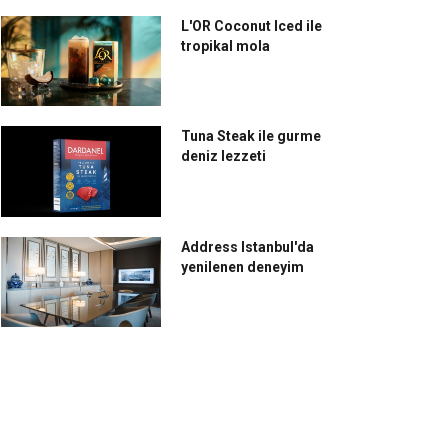
L'OR Coconut Iced ile
tropikal mola
Tuna Steak ile gurme
deniz lezzeti
Address Istanbul'da
yenilenen deneyim
uvaziyer turizmi yeniden
Şef Claudio Chinali:
nlanacak
“Akdeniz yemekleri
Mezopotamya’dan kökler