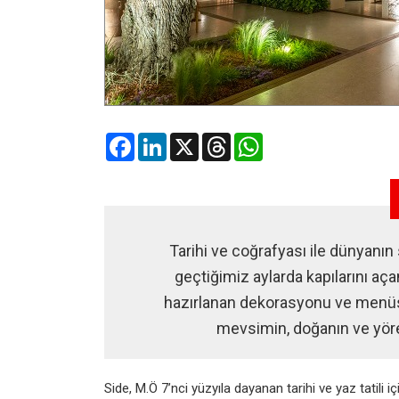
Facebook
LinkedIn
X
Threads
WhatsApp
Tarihi ve coğrafyası ile dünyanın 
geçtiğimiz aylarda kapılarını a
hazırlanan dekorasyonu ve menüsü
mevsimin, doğanın ve yöre
Side, M.Ö 7’nci yüzyıla dayanan
tarihi ve yaz tatili iç