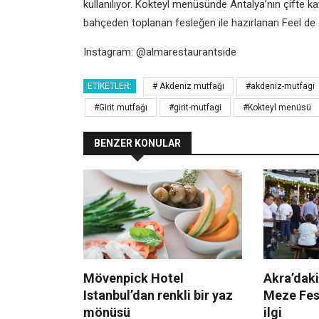
kullanılıyor.
Kokteyl menüsünde Antalya’nın çifte
ka
bahçeden
toplanan fesleğen ile hazırlanan
Feel de 
Instagram: @almarestaurantside
ETIKETLER:
# Akdeniz mutfağı
#akdeniz-mutfagi
#Girit mutfağı
#girit-mutfagi
#Kokteyl menüsü
BENZER KONULAR
Mövenpick Hotel
Akra’daki
Istanbul’dan renkli bir yaz
Meze Fest
mönüsü
ilgi