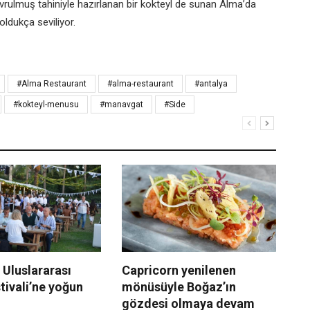
vrulmuş tahiniyle hazırlanan bir
kokteyl de sunan Alma’da
oldukça seviliyor.
#Alma Restaurant
#alma-restaurant
#antalya
#kokteyl-menusu
#manavgat
#Side
 Uluslararası
Capricorn yenilenen
Kr
ivali’ne yoğun
mönüsüyle Boğaz’ın
ca
gözdesi olmaya devam