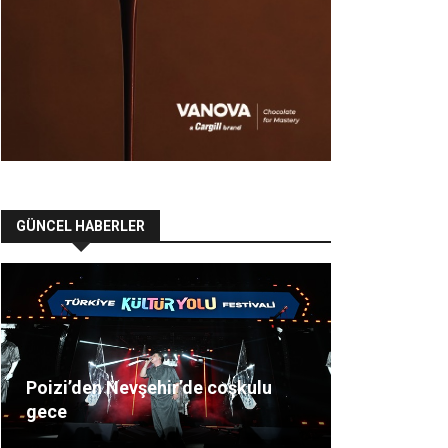
GÜNCEL HABERLER
Poizi’den Nevşehir’de coşkulu
gece