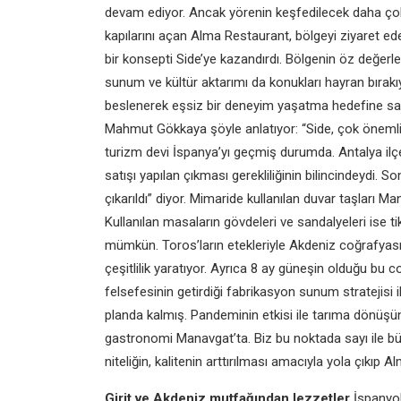
devam ediyor. Ancak
yörenin keşfedilecek daha ç
kapılarını açan
Alma Restaurant, bölgeyi ziyaret
ed
bir
konsepti Side’ye kazandırdı. Bölgenin
öz değerle
sunum ve kültür aktarımı da konukları
hayran bırakıy
beslenerek eşsiz bir deneyim yaşatma
hedefine sa
Mahmut Gökkaya şöyle
anlatıyor: “Side, çok öneml
turizm devi İspanya’yı
geçmiş durumda. Antalya ilç
satışı yapılan
çıkması gerekliliğinin bilincindeydi.
Son
çıkarıldı” diyor.
Mimaride kullanılan duvar taşları
Man
Kullanılan
masaların gövdeleri ve sandalyeleri
ise t
mümkün. Toros’ların etekleriyle
Akdeniz coğrafyası
çeşitlilik yaratıyor. Ayrıca
8 ay güneşin olduğu bu 
felsefesinin getirdiği
fabrikasyon sunum stratejisi i
planda kalmış.
Pandeminin etkisi ile tarıma dönüş
gastronomi
Manavgat’ta. Biz bu noktada sayı ile
bü
niteliğin,
kalitenin arttırılması amacıyla yola
çıkıp A
Girit ve Akdeniz
mutfağından lezzetler
İspanyo