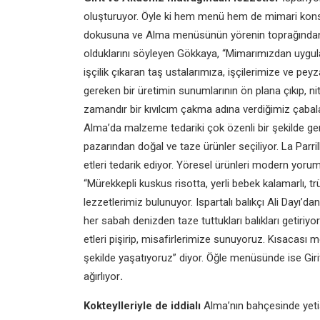
oluşturuyor. Öyle ki hem menü
hem de mimari kons
dokusuna ve
Alma menüsünün yörenin
toprağında
olduklarını söyleyen Gökkaya,
“Mimarımızdan uygu
işçilik çıkaran taş ustalarımıza,
işçilerimize ve pey
gereken bir üretimin
sunumlarının ön plana çıkıp, nit
zamandır bir kıvılcım
çakma adına verdiğimiz çabal
Alma’da malzeme tedariki çok
özenli bir şekilde ger
pazarından doğal ve taze
ürünler seçiliyor. La Parr
etleri tedarik ediyor.
Yöresel ürünleri modern yorum
“Mürekkepli kuskus risotta,
yerli bebek kalamarlı, t
lezzetlerimiz bulunuyor.
Ispartalı balıkçı Ali Dayı’d
her sabah denizden
taze tuttukları balıkları getiriyor
etleri
pişirip, misafirlerimize sunuyoruz.
Kısacası m
şekilde yaşatıyoruz” diyor. Öğle
menüsünde ise Giri
ağırlıyor
.
Kokteylleriyle de iddialı
Alma’nın bahçesinde yet