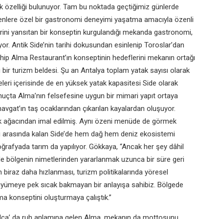
ok
özelliği bulunuyor. Tam bu noktada
geçtiğimiz günlerde
enlere özel bir gastronomi
deneyimi yaşatma amacıyla özenli
rini yansıtan bir konseptin
kurgulandığı mekanda gastronomi,
or. Antik Side’nin tarihi
dokusundan esinlenip Toroslar’dan
hip Alma Restaurant’ın
konseptinin hedeflerini mekanın
ortağı
i bir turizm
beldesi. Şu an Antalya toplam yatak
sayısı olarak
eleri
içerisinde de en yüksek yatak
kapasitesi Side olarak
uçta Alma’nın felsefesine uygun
bir mimari yapıt ortaya
avgat’ın taş ocaklarından çıkarılan
kayalardan oluşuyor.
ik ağacından imal edilmiş.
Aynı özeni menüde de görmek
 arasında kalan
Side’de hem dağ hem deniz
ekosistemi
coğrafyada
tarım da yapılıyor. Gökkaya, “Ancak
her şey dâhil
le
bölgenin nimetlerinden yararlanmak
uzunca bir süre geri
ün
biraz daha hızlanması, turizm
politikalarında yöresel
yümeye pek sıcak bakmayan bir
anlayışa sahibiz. Bölgede
lma konseptini oluşturmaya
çalıştık.”
lca’ da ruh anlamına gelen
Alma, mekanın da mottosunu