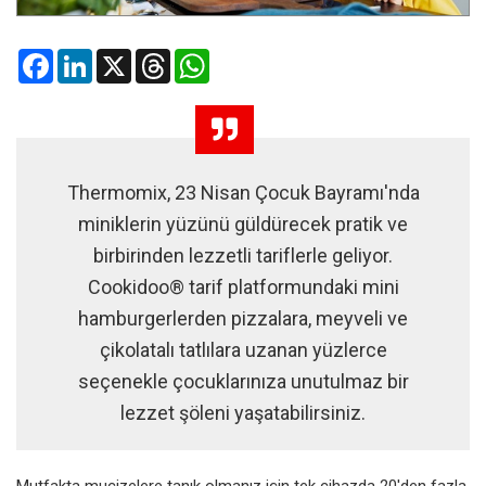
Facebook
LinkedIn
X
Threads
WhatsApp
Thermomix, 23 Nisan Çocuk Bayramı'nda
miniklerin yüzünü güldürecek pratik ve
birbirinden lezzetli tariflerle geliyor.
Cookidoo® tarif platformundaki mini
hamburgerlerden pizzalara, meyveli ve
çikolatalı tatlılara uzanan yüzlerce
seçenekle çocuklarınıza unutulmaz bir
lezzet şöleni yaşatabilirsiniz.
Mutfakta mucizelere tanık olmanız için tek cihazda 20'den fazla