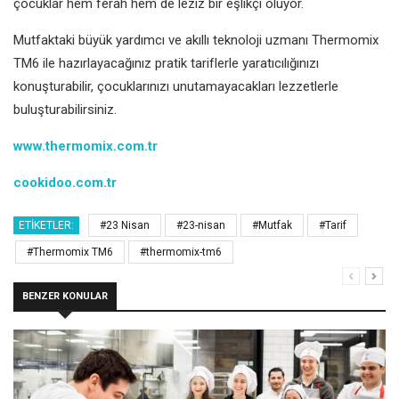
çocuklar hem ferah hem de leziz bir eşlikçi oluyor.
Mutfaktaki büyük yardımcı ve akıllı teknoloji uzmanı Thermomix
TM6 ile hazırlayacağınız pratik tariflerle yaratıcılığınızı
konuşturabilir, çocuklarınızı unutamayacakları lezzetlerle
buluşturabilirsiniz.
www.thermomix.com.tr
cookidoo.com.tr
ETIKETLER:
#23 Nisan
#23-nisan
#Mutfak
#Tarif
#Thermomix TM6
#thermomix-tm6
BENZER KONULAR