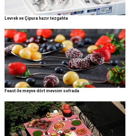
Levrek ve Çipura hazır tezgahta
Feast ile meyve dört mevsim sofrada