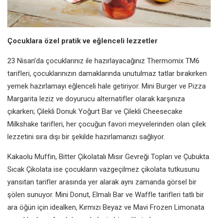
Çocuklara özel pratik ve eğlenceli lezzetler
23 Nisan’da çocuklarınız ile hazırlayacağınız Thermomix TM6
tarifleri, çocuklarınızın damaklarında unutulmaz tatlar bırakırken
yemek hazırlamayı eğlenceli hale getiriyor. Mini Burger ve Pizza
Margarita leziz ve doyurucu alternatifler olarak karşınıza
çıkarken; Çilekli Donuk Yoğurt Bar ve Çilekli Cheesecake
Milkshake tarifleri, her çocuğun favori meyvelerinden olan çilek
lezzetini sıra dışı bir şekilde hazırlamanızı sağlıyor.
Kakaolu Muffin, Bitter Çikolatalı Mısır Gevreği Topları ve Çubukta
Sıcak Çikolata ise çocukların vazgeçilmez çikolata tutkusunu
yansıtan tarifler arasında yer alarak aynı zamanda görsel bir
şölen sunuyor. Mini Donut, Elmalı Bar ve Waffle tarifleri tatlı bir
ara öğün için idealken, Kırmızı Beyaz ve Mavi Frozen Limonata