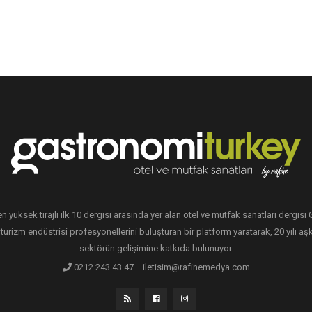
en yüksek tirajlı ilk 10 dergisi arasında yer alan otel ve mutfak sanatları dergis
 turizm endüstrisi profesyonellerini buluşturan bir platform yaratarak, 20 yılı aşk
sektörün gelişimine katkıda bulunuyor.
0212 243 43 47
iletisim@rafinemedya.com