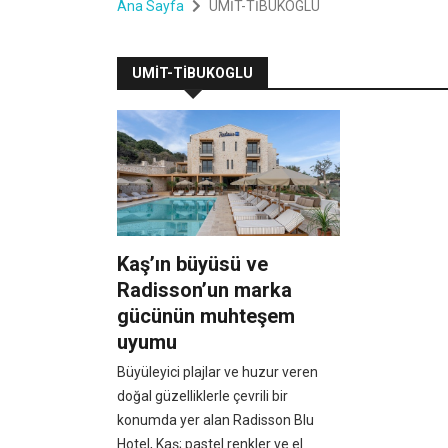
Ana Sayfa
UMİT-TİBUKOGLU
UMİT-TİBUKOGLU
Kaş’ın büyüsü ve
Radisson’un marka
gücünün muhteşem
uyumu
Büyüleyici plajlar ve huzur veren
doğal güzelliklerle çevrili bir
konumda yer alan Radisson Blu
Hotel, Kaş; pastel renkler ve el