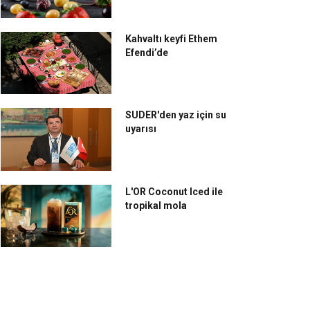
Kahvaltı keyfi Ethem
Efendi’de
SUDER'den yaz için su
uyarısı
L'OR Coconut Iced ile
tropikal mola