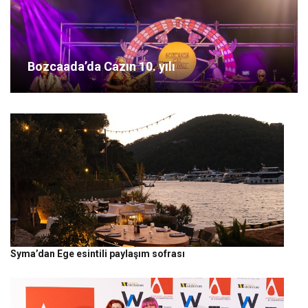
Bozcaada’da Cazın 10. yılı
Syma’dan Ege esintili paylaşım sofrası