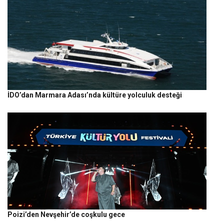
İDO’dan Marmara Adası’nda kültüre yolculuk desteği
Poizi’den Nevşehir’de coşkulu gece