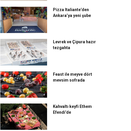
Pizza Italiante’den
Ankara’ya yeni şube
arbucks’tan yepyeni bir
Nestlé ve Starbucks’ın
Levrek ve Çipura hazır
tezgahta
zzet: Salted Caramel
küresel kahve iş birliği
tte
Türkiye ile büyüyor
Feast ile meyve dört
mevsim sofrada
Kahvaltı keyfi Ethem
Efendi’de