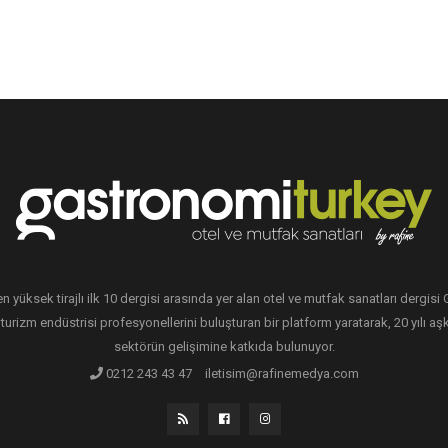
en yüksek tirajlı ilk 10 dergisi arasında yer alan otel ve mutfak sanatları dergis
 turizm endüstrisi profesyonellerini buluşturan bir platform yaratarak, 20 yılı aşk
sektörün gelişimine katkıda bulunuyor.
0212 243 43 47
iletisim@rafinemedya.com