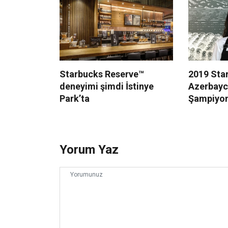
Starbucks Reserve™
2019 Sta
deneyimi şimdi İstinye
Azerbayc
Park’ta
Şampiyonu
Yorum Yaz