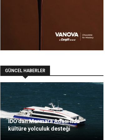
GÜNCEL HABERLER
İDO’dan Marmara Adası’nda
kültüre yolculuk desteği