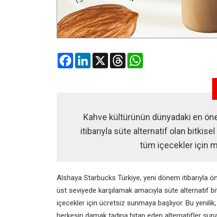
Facebook
LinkedIn
X
Threads
WhatsApp
Kahve kültürünün dünyadaki en öne
itibarıyla süte alternatif olan bitki
tüm içecekler için m
Alshaya Starbucks Türkiye, yeni dönem itibarıyla öne
üst seviyede karşılamak amacıyla süte alternatif bi
içecekler için ücretsiz sunmaya başlıyor. Bu yenilik,
herkesin damak tadına hitap eden alternatifler sunar