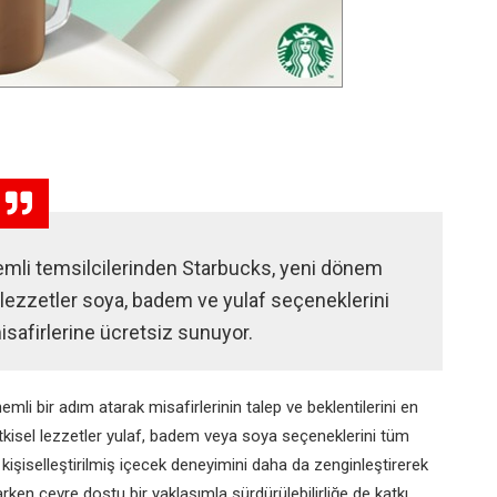
mli temsilcilerinden Starbucks, yeni dönem
sel lezzetler soya, badem ve yulaf seçeneklerini
isafirlerine ücretsiz sunuyor.
mli bir adım atarak misafirlerinin talep ve beklentilerini en
tkisel lezzetler yulaf, badem veya soya seçeneklerini tüm
 kişiselleştirilmiş içecek deneyimini daha da zenginleştirerek
ken çevre dostu bir yaklaşımla sürdürülebilirliğe de katkı