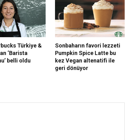
rbucks Türkiye &
Sonbaharın favori lezzeti
St
an ‘Barista
Pumpkin Spice Latte bu
le
’ belli oldu
kez Vegan altenatifi ile
La
geri dönüyor