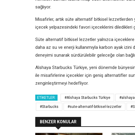
sağlıyor.
Misafirler, artık süte alternatif bitkisel lezzetlerd
içecek yelpazesindeki favori içeceklerini diledikleri gi
Süte alternatif bitkisel lezzetler yalnızca içecekl
daha az su ve enerji kullanımıyla karbon ayak izini 
deneyimi sunarak sürdürülebilir geleceğe olan bağlıl
Alshaya Starbucks Türkiye, yeni dönemde bünyesi
ile misafirlerine içecekler için geniş alternatifler 
zenginleştirmeyi hedefliyor.
ETIKETLER:
#Alshaya Starbucks Türkiye
#alshaya-
#Starbucks
#sute-alternatif-bitkisel-lezzetler
#S
BENZER KONULAR