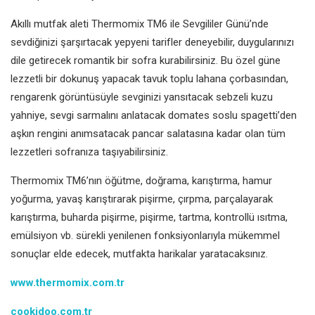
Akıllı mutfak aleti Thermomix TM6 ile Sevgililer Günü’nde
sevdiğinizi şarşırtacak yepyeni tarifler deneyebilir, duygularınızı
dile getirecek romantik bir sofra kurabilirsiniz. Bu özel güne
lezzetli bir dokunuş yapacak tavuk toplu lahana çorbasından,
rengarenk görüntüsüyle sevginizi yansıtacak sebzeli kuzu
yahniye, sevgi sarmalını anlatacak domates soslu spagetti’den
aşkın rengini anımsatacak pancar salatasına kadar olan tüm
lezzetleri sofranıza taşıyabilirsiniz.
Thermomix TM6’nın öğütme, doğrama, karıştırma, hamur
yoğurma, yavaş karıştırarak pişirme, çırpma, parçalayarak
karıştırma, buharda pişirme, pişirme, tartma, kontrollü ısıtma,
emülsiyon vb. sürekli yenilenen fonksiyonlarıyla mükemmel
sonuçlar elde edecek, mutfakta harikalar yaratacaksınız.
www.thermomix.com.tr
cookidoo.com.tr