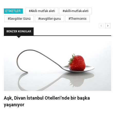
ETIKETLER:
#Akıllı mutfak aleti
#akilli-mutfak-aleti
#Sevgililer Günü
#sevgililer-gunu
#Thermomix
BENZER KONULAR
Aşk, Divan İstanbul Otelleri’nde bir başka
yaşanıyor