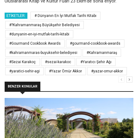
Uluslararası Kitap ve Kültür Fuarı 23
Ekim’de sona eriyor.
ETIKETLER:
# Dünyanın En İyi Mutfak Tarihi Kitabı
#?Kahramanmaraş Büyükşehir Belediyesi
#dunyanin-en-iyi-mutfak-tarihi-kitabi
#Gourmand Cookbook Awards
#gourmand-cookbook-awards
#kahramanmaras-buyuksehir-belediyesi
#Kahramanmaraş
#Sezai Karakoç
#sezai-karakoc
#Yaratıcı Şehir Ağı
#yaratici-sehir-agi
#Yazar Ömür Akkor
#yazar-omur-akkor
BENZER KONULAR