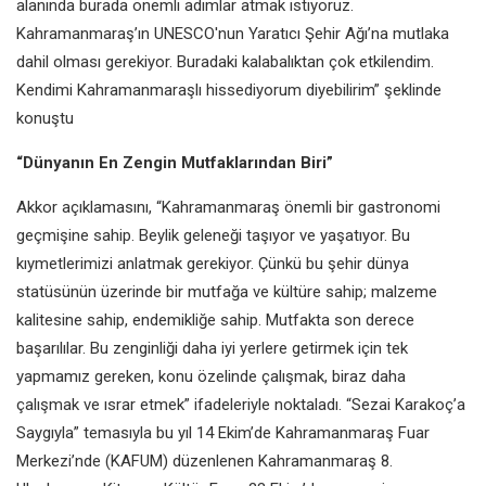
alanında
burada önemli adımlar atmak istiyoruz.
Kahramanmaraş’ın UNESCO'nun Yaratıcı Şehir
Ağı’na mutlaka
dahil olması gerekiyor. Buradaki kalabalıktan çok etkilendim.
Kendimi
Kahramanmaraşlı hissediyorum diyebilirim” şeklinde
konuştu
“Dünyanın En Zengin Mutfaklarından Biri”
Akkor açıklamasını, “Kahramanmaraş önemli bir gastronomi
geçmişine sahip. Beylik
geleneği taşıyor ve yaşatıyor. Bu
kıymetlerimizi anlatmak gerekiyor. Çünkü bu şehir dünya
statüsünün üzerinde bir mutfağa ve kültüre sahip; malzeme
kalitesine sahip, endemikliğe
sahip. Mutfakta son derece
başarılılar. Bu zenginliği daha iyi yerlere getirmek için tek
yapmamız gereken, konu özelinde çalışmak, biraz daha
çalışmak ve ısrar etmek”
ifadeleriyle noktaladı.
“Sezai Karakoç’a
Saygıyla” temasıyla bu yıl 14 Ekim’de Kahramanmaraş Fuar
Merkezi’nde
(KAFUM) düzenlenen Kahramanmaraş 8.