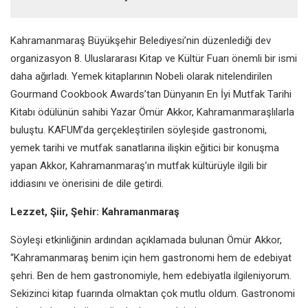
Kahramanmaraş Büyükşehir Belediyesi’nin düzenlediği dev
organizasyon 8. Uluslararası
Kitap ve Kültür Fuarı önemli bir ismi
daha ağırladı. Yemek kitaplarının Nobeli olarak
nitelendirilen
Gourmand Cookbook Awards’tan Dünyanın En İyi Mutfak Tarihi
Kitabı
ödülünün sahibi Yazar Ömür Akkor, Kahramanmaraşlılarla
buluştu. KAFUM’da
gerçekleştirilen söyleşide gastronomi,
yemek tarihi ve mutfak sanatlarına ilişkin eğitici bir
konuşma
yapan Akkor, Kahramanmaraş’ın mutfak kültürüyle ilgili bir
iddiasını ve önerisini
de dile getirdi.
Lezzet, Şiir, Şehir: Kahramanmaraş
Söyleşi etkinliğinin ardından açıklamada bulunan Ömür Akkor,
“Kahramanmaraş benim
için hem gastronomi hem de edebiyat
şehri. Ben de hem gastronomiyle, hem edebiyatla
ilgileniyorum.
Sekizinci kitap fuarında olmaktan çok mutlu oldum. Gastronomi