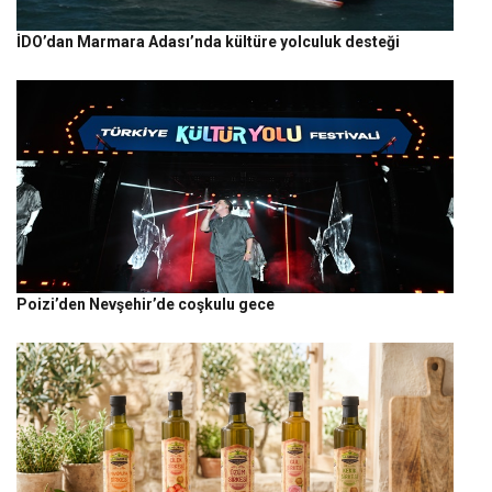
İDO’dan Marmara Adası’nda kültüre yolculuk desteği
Poizi’den Nevşehir’de coşkulu gece