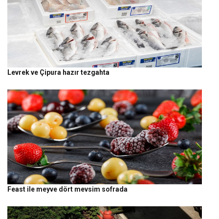
Levrek ve Çipura hazır tezgahta
Feast ile meyve dört mevsim sofrada