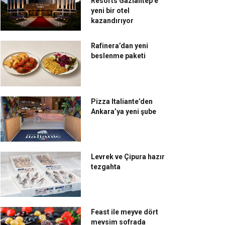
Resorts Gaziantep’e
yeni bir otel
kazandırıyor
Rafinera’dan yeni
beslenme paketi
ef Seasons’dan hem
Sirke Mucizesinin Yeni
vreye hem sofraya katkı
Tadı ‘Yudumluk Sirkeler’
Pizza Italiante’den
Ankara’ya yeni şube
Levrek ve Çipura hazır
tezgahta
Feast ile meyve dört
mevsim sofrada