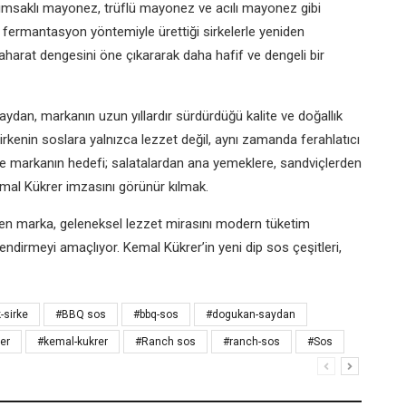
arımsaklı mayonez, trüflü mayonez ve acılı mayonez gibi
l fermantasyon yöntemiyle ürettiği sirkelerle yeniden
aharat dengesini öne çıkararak daha hafif ve dengeli bir
dan, markanın uzun yıllardır sürdürdüğü kalite ve doğallık
 sirkenin soslara yalnızca lezzet değil, aynı zamanda ferahlatıcı
likte markanın hedefi; salatalardan ana yemeklere, sandviçlerden
Kemal Kükrer imzasını görünür kılmak.
düren marka, geleneksel lezzet mirasını modern tüketim
çlendirmeyi amaçlıyor. Kemal Kükrer’in yeni dip sos çeşitleri,
k-sirke
#BBQ sos
#bbq-sos
#dogukan-saydan
er
#kemal-kukrer
#Ranch sos
#ranch-sos
#Sos