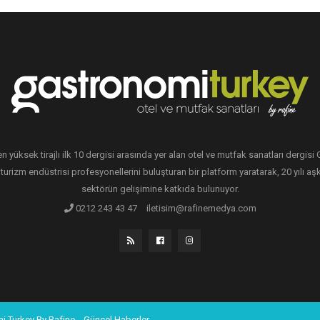
en yüksek tirajlı ilk 10 dergisi arasında yer alan otel ve mutfak sanatları dergis
 turizm endüstrisi profesyonellerini buluşturan bir platform yaratarak, 20 yılı aşk
sektörün gelişimine katkıda bulunuyor.
0212 243 43 47
iletisim@rafinemedya.com
i Turkey By Rafine
Güncel Haberler