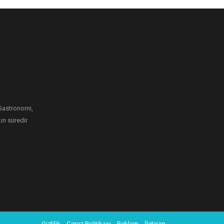
i Gastronomi,
ın süredir
Gizlilik
Çerez Politikası
Reklam
İletişim