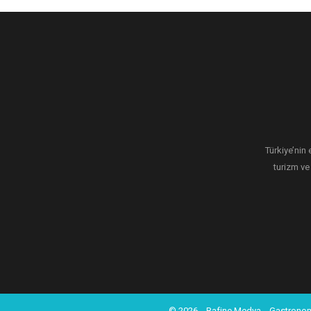
Türkiye’nin 
turizm ve
© 2026
Rafine Medya
Gastronom