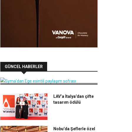
Syma’dan Ege esintili paylaşım
GÜNCEL HABERLER
sofrası
LAV’a İtalya’dan çifte
tasarım ödülü
Nobu’da Şeflerle özel