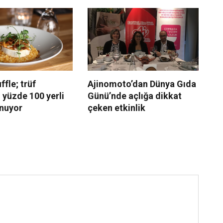
ffle; trüf
Ajinomoto’dan Dünya Gıda
Ch
i yüzde 100 yerli
Günü’nde açlığa dikkat
çe
unuyor
çeken etkinlik