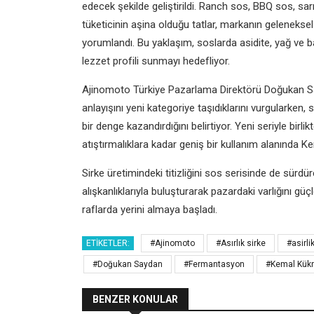
edecek şekilde geliştirildi. Ranch sos, BBQ sos, s
tüketicinin aşina olduğu tatlar, markanın gelenekse
yorumlandı. Bu yaklaşım, soslarda asidite, yağ ve b
lezzet profili sunmayı hedefliyor.
Ajinomoto Türkiye Pazarlama Direktörü Doğukan Say
anlayışını yeni kategoriye taşıdıklarını vurgularken,
bir denge kazandırdığını belirtiyor. Yeni seriyle bir
atıştırmalıklara kadar geniş bir kullanım alanında 
Sirke üretimindeki titizliğini sos serisinde de sür
alışkanlıklarıyla buluşturarak pazardaki varlığını gü
raflarda yerini almaya başladı.
ETIKETLER:
#Ajinomoto
#Asırlık sirke
#asirli
#Doğukan Saydan
#Fermantasyon
#Kemal Kükr
BENZER KONULAR