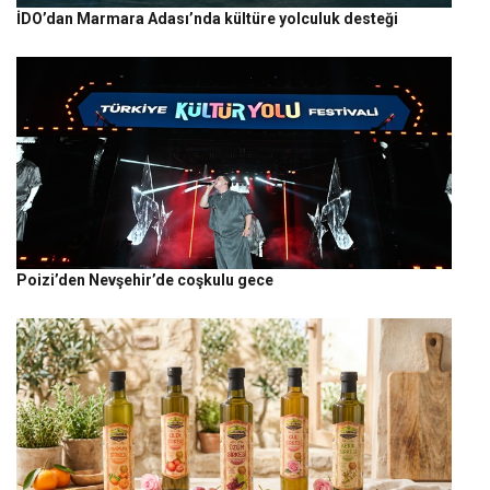
İDO’dan Marmara Adası’nda kültüre yolculuk desteği
Poizi’den Nevşehir’de coşkulu gece