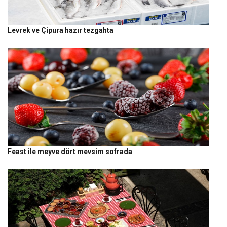
Levrek ve Çipura hazır tezgahta
Feast ile meyve dört mevsim sofrada