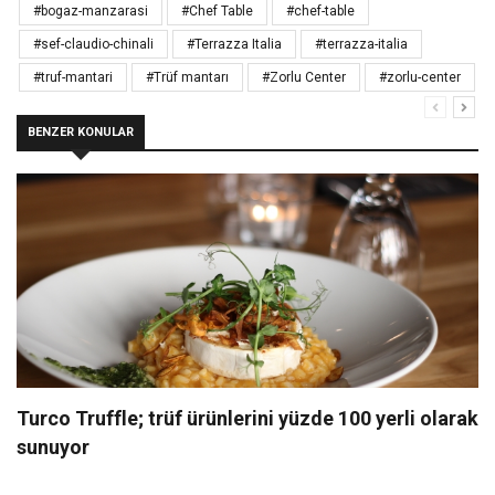
#bogaz-manzarasi
#Chef Table
#chef-table
#sef-claudio-chinali
#Terrazza Italia
#terrazza-italia
#truf-mantari
#Trüf mantarı
#Zorlu Center
#zorlu-center
BENZER KONULAR
Turco Truffle; trüf ürünlerini yüzde 100 yerli olarak
sunuyor