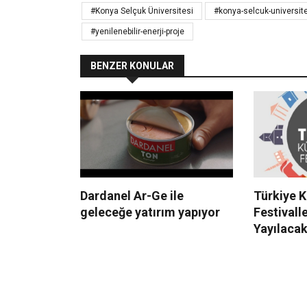
#Konya Selçuk Üniversitesi
#konya-selcuk-universit
#yenilenebilir-enerji-proje
BENZER KONULAR
Dardanel Ar-Ge ile
Türkiye K
geleceğe yatırım yapıyor
Festivall
Yayılaca