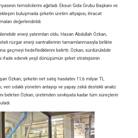
asının temsilcilerini ağırladı. Eksun Gıda Grubu Başkanı ve
leşen buluşmada şirketin üretim altyapısı, ihracat
şmaları değerlendirildi.
ilenebilir enerji yatırımları oldu. Hasan Abdullah Özkan,
li rüzgar enerji santrallerinin tamamlanmasıyla birlikte
 geçmeyi hedeflediklerini belirtti. Özkan, sürdürülebilir
ini ifade ederek yeşil dönüşümün şirket stratejisinin
laşan Özkan, şirketin net satış hasılatını 11,6 milyar TL
ları, veri odaklı yönetim anlayışı ve yapay zekâ destekli analiz
ğını belirten Özkan, üretimden sevkiyata kadar tüm süreçlerin
uladı.