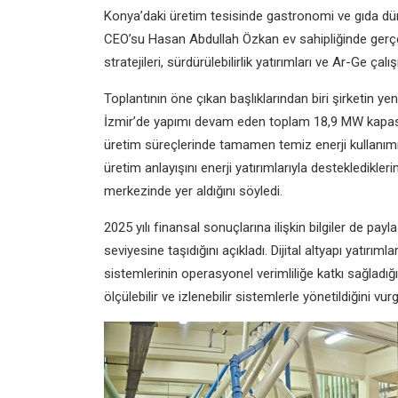
Konya’daki üretim tesisinde gastronomi ve gıda düny
CEO’su Hasan Abdullah Özkan ev sahipliğinde gerçek
stratejileri, sürdürülebilirlik yatırımları ve Ar-Ge çalı
Toplantının öne çıkan başlıklarından biri şirketin yen
İzmir’de yapımı devam eden toplam 18,9 MW kapasite
üretim süreçlerinde tamamen temiz enerji kullanımına
üretim anlayışını enerji yatırımlarıyla destekledikler
merkezinde yer aldığını söyledi.
2025 yılı finansal sonuçlarına ilişkin bilgiler de pay
seviyesine taşıdığını açıkladı. Dijital altyapı yatırım
sistemlerinin operasyonel verimliliğe katkı sağladı
ölçülebilir ve izlenebilir sistemlerle yönetildiğini vurg