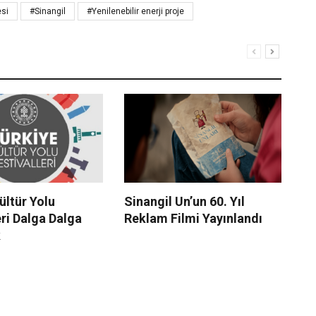
esi
#Sinangil
#Yenilenebilir enerji proje
ültür Yolu
Sinangil Un’un 60. Yıl
Tü
eri Dalga Dalga
Reklam Filmi Yayınlandı
öz
k
m
mi
bu