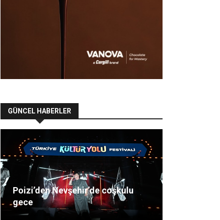
GÜNCEL HABERLER
Poizi’den Nevşehir’de coşkulu
gece