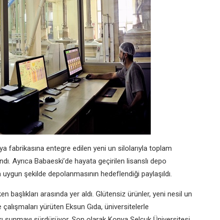
 fabrikasına entegre edilen yeni un silolarıyla toplam
ndı. Ayrıca Babaeski’de hayata geçirilen lisanslı depo
ra uygun şekilde depolanmasının hedeflendiği paylaşıldı.
 başlıkları arasında yer aldı. Glütensiz ürünler, yeni nesil un
me çalışmaları yürüten Eksun Gıda, üniversitelerle
atkı sunmayı sürdürüyor. Son olarak Konya Selçuk Üniversitesi