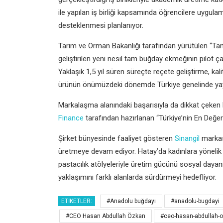
ile yapılan iş birliği kapsamında öğrencilere uygulam
desteklenmesi planlanıyor.
Tarım ve Orman Bakanlığı tarafından yürütülen “
geliştirilen yeni nesil tam buğday ekmeğinin pilot ça
Yaklaşık 1,5 yıl süren süreçte reçete geliştirme, kal
ürünün önümüzdeki dönemde Türkiye genelinde yaygı
Markalaşma alanındaki başarısıyla da dikkat çeken
Finance
tarafından hazırlanan “Türkiye’nin En Değerli
Şirket bünyesinde faaliyet gösteren
Sinangil
markası
üretmeye devam ediyor. Hatay’da kadınlara yönelik 
pastacılık atölyeleriyle üretim gücünü sosyal dayanı
yaklaşımını farklı alanlarda sürdürmeyi hedefliyor.
ETIKETLER:
#Anadolu buğdayı
#anadolu-bugdayi
#CEO Hasan Abdullah Özkan
#ceo-hasan-abdullah-