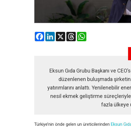
Facebook
LinkedIn
X
Threads
WhatsApp
Eksun Gıda Grubu Başkanı ve CEO’s
düzenlenen buluşmada şirketin ür
yatırımlarını anlattı. Yenilenebilir ene
nesil ekmek geliştirme süreçleriyle
fazla ülkeye 
Türkiye’nin önde gelen un üreticilerinden
Eksun Gıd