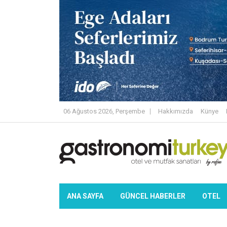
06 Ağustos 2026, Perşembe
Hakkımızda
Künye
ANA SAYFA
GÜNCEL HABERLER
OTEL