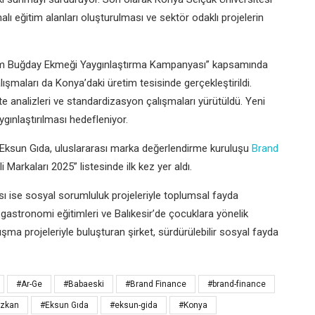
alı eğitim alanları oluşturulması ve sektör odaklı projelerin
Tam Buğday Ekmeği Yaygınlaştırma Kampanyası” kapsamında
lışmaları da Konya’daki üretim tesisinde gerçekleştirildi.
ite analizleri ve standardizasyon çalışmaları yürütüldü. Yeni
nlaştırılması hedefleniyor.
 Eksun Gıda, uluslararası marka değerlendirme kuruluşu
Brand
 Markaları 2025” listesinde ilk kez yer aldı.
 ise sosyal sorumluluk projeleriyle toplumsal fayda
gastronomi eğitimleri ve Balıkesir’de çocuklara yönelik
şma projeleriyle buluşturan şirket, sürdürülebilir sosyal fayda
#Ar-Ge
#Babaeski
#Brand Finance
#brand-finance
ozkan
#Eksun Gıda
#eksun-gida
#Konya