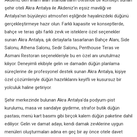
şehir oteli Akra Antalya ile Akdeniz’in eşsiz maviliği ve
Antalya’nın büyüleyici atmosferi eşliğinde hayalinizdeki düğünü
gerçekleştirmeye hazır olun. Farklı kapasite ve konseptlerde,
bahçe ve teras gibi farklı zevk ve isteklere özel seçenekler
sunan Akra Antalya, şık detaylarla tasarlanan Bahçe Alanı, Side
Salonu, Athena Salonu, Sedir Salonu, Penthouse Teras ve
Asmani Restoran seçenekleriyle bu en özel anı unutulmaz
kılıyor. Deneyimli ekibiyle gelin ve damadın düğün planlama
süreçlerine de profesyonel destek sunan Akra Antalya, kişiye
özel çözümleriyle düğün hazırlıklarını keyifli ve kusursuz bir
yolculuk haline getiriyor.
Şehir merkezinde bulunan Akra Antalya’da podyum-pist
kurulumu, masa ve sandalye giydirme, strafor butik düğün
pastası, menü kart basımı gibi birçok kalem düğün paketine dahil
ediliyor. Gelin ve damat adayı, kendi damak zevklerine uygun
menüleri oluşturmaları adına en geç bir ay önce otele davet