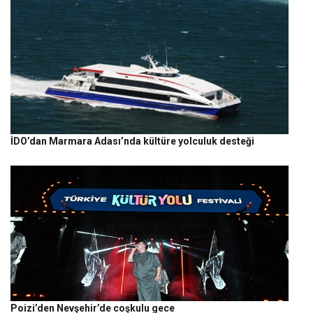
İDO’dan Marmara Adası’nda kültüre yolculuk desteği
Poizi’den Nevşehir’de coşkulu gece