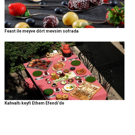
Feast ile meyve dört mevsim sofrada
Kahvaltı keyfi Ethem Efendi’de