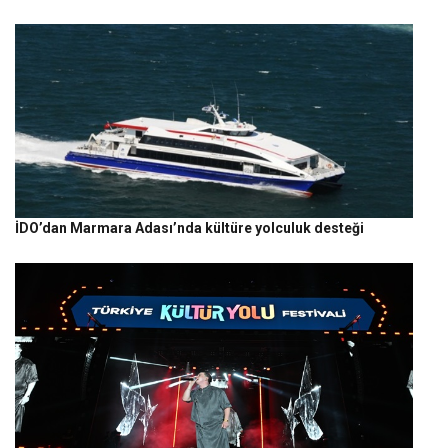
İDO’dan Marmara Adası’nda kültüre yolculuk desteği