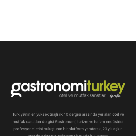
Türkiye’nin en yüksek tirajlı ilk 10 dergisi arasında yer alan otel ve
mutfak sanatları dergisi Gastronomi, turizm ve turizm endüstrisi
profesyonellerini buluşturan bir platform yaratarak, 20 yılı aşkın