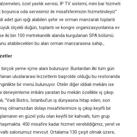
malzemeleri,
özel yastık servisi, IP TV sistemi, mini
bar hizmeti
at boyunca
oda servisimiz ile misafirlerimizin
hizmetindeyiz”
di adet gün ışığı
alabilen şehir ve orman manzaralı
toplantı
 büyük
ölçekli düğün, toplantı ve kongre
organizasyonlarına ev
se iki bin 100 metrekarelik
alanda kurgulanan SPA bölümü.
unu atabilecekleri
bu alan orman manzarasına sahip.,
zetler
 birçok
yeme-içme alanı bulunuyor.
Bunlardan ilki tüm gün
rlanan uluslararası lezzetlerin
başrolde olduğu bu restoranda
nginlikte bir menü
bulunuyor. Otelin diğer iddialı mekânı
ise
ini deneyimleme
imkânı yaratan bu mekân özellikle
iş çıkışı
lı, “Vadi
Bistro, İstanbul’un iş dünyasına hitap
eden, son
nmış
olmamızdan dolayı misafirlerimize
iş çıkışı keyifli bir
şlamanın en güzel yolu olan keyifli
bir kahvaltı, tüm grup
m
taşımakta. 450 misafire kadar hizmet
verebildiğimiz, yerel ve
hvaltı salonumuz mevcut.
Ortalama 130 çeşit olmak üzere,