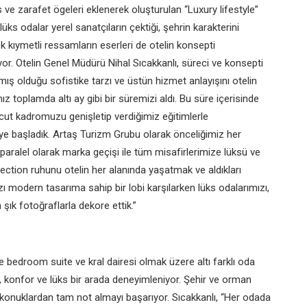
s ve
zarafet ögeleri eklenerek oluşturulan
“Luxury lifestyle”
 lüks
odalar yerel sanatçıların çektiği, şehrin
karakterini
k kıymetli
ressamların eserleri de otelin konsepti
or. Otelin Genel
Müdürü Nihal Sıcakkanlı, süreci
ve konsepti
tmış
olduğu sofistike tarzı ve üstün hizmet
anlayışını otelin
mız
toplamda altı ay gibi bir süremizi
aldı. Bu süre içerisinde
ut kadromuzu genişletip
verdiğimiz eğitimlerle
eye
başladık. Artaş Turizm Grubu olarak
önceliğimiz her
paralel olarak marka geçişi ile tüm
misafirlerimize lüksü ve
lection ruhunu otelin her alanında
yaşatmak ve aldıkları
zı
modern tasarıma sahip bir lobi
karşılarken lüks odalarımızı,
 şık fotoğraflarla dekore ettik.”
one bedroom suite ve
kral dairesi olmak üzere altı farklı
oda
, konfor ve lüks
bir arada deneyimleniyor. Şehir ve
orman
p konuklardan
tam not almayı başarıyor. Sıcakkanlı,
“Her odada