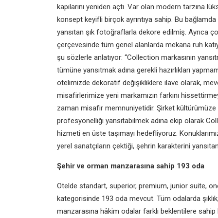
kapılarını yeniden açtı.
Var olan modern tarzına lük
konsept keyifli birçok
ayrıntıya sahip. Bu bağlamda
yansıtan şık fotoğraflarla
dekore edilmiş. Ayrıca ço
çerçevesinde tüm genel alanlarda
mekana ruh katıy
şu sözlerle anlatıyor:
“Collection markasının yansı
tümüne yansıtmak
adına gerekli hazırlıkları yapma
otelimizde
dekoratif değişikliklere ilave olarak,
mevc
misafirlerimize
yeni markamızın farkını hissettirm
zaman misafir
memnuniyetidir. Şirket kültürümüze
profesyonelliği
yansıtabilmek adına ekip olarak
Col
hizmeti en üste
taşımayı hedefliyoruz. Konuklarımı
yerel
sanatçıların çektiği, şehrin karakterini
yansıtan
Şehir ve orman
manzarasına sahip 193 oda
Otelde standart, superior, premium,
junior suite, 
kategorisinde 193 oda mevcut.
Tüm odalarda şıklık
manzarasına hâkim odalar
farklı beklentilere sahi