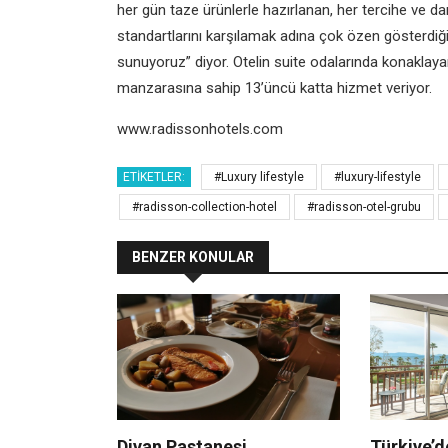
her gün taze ürünlerle hazırlanan,
her tercihe ve d
standartlarını karşılamak
adına çok özen gösterdi
sunuyoruz” diyor.
Otelin suite odalarında konaklay
manzarasına
sahip 13’üncü katta hizmet veriyor.
www.radissonhotels.com
ETIKETLER:
#Luxury lifestyle
#luxury-lifestyle
#radisson-collection-hotel
#radisson-otel-grubu
BENZER KONULAR
Divan Pastanesi
Türkiye’d