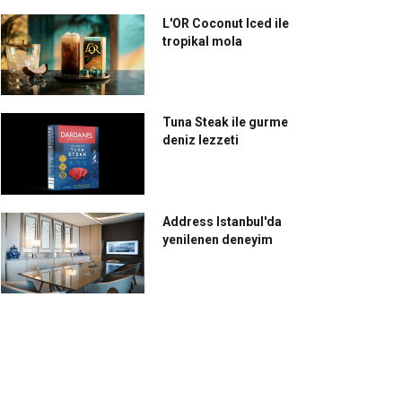
L'OR Coconut Iced ile
tropikal mola
Tuna Steak ile gurme
deniz lezzeti
Address Istanbul'da
yenilenen deneyim
ş’ın büyüsü ve
Ateş, et ve teruar aynı