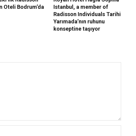
n Oteli Bodrum’da
Istanbul, a member of
Ra
Radisson Individuals Tarihi
g
Yarımada’nın ruhunu
konseptine taşıyor