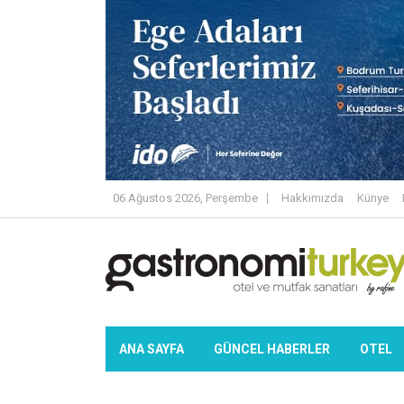
06 Ağustos 2026, Perşembe
Hakkımızda
Künye
ANA SAYFA
GÜNCEL HABERLER
OTEL