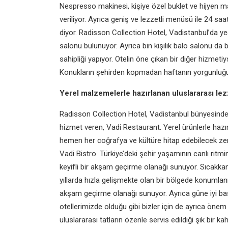
Nespresso makinesi, kişiye
özel buklet ve hijyen 
veriliyor. Ayrıca geniş ve
lezzetli menüsü ile 24 sa
diyor.
Radisson Collection Hotel,
Vadistanbul’da ye
salonu bulunuyor. Ayrıca
bin kişilik balo salonu da
sahipliği
yapıyor. Otelin öne çıkan bir diğer
hizmetiy
Konukların şehirden kopmadan
haftanın yorgunluğ
Yerel malzemelerle
hazırlanan uluslararası
lez
Radisson Collection Hotel,
Vadistanbul bünyesinde
hizmet veren,
Vadi Restaurant. Yerel ürünlerle
hazı
hemen her coğrafya ve kültüre hitap
edebilecek ze
Vadi Bistro. Türkiye’deki şehir
yaşamının canlı ritm
keyifli bir akşam geçirme
olanağı sunuyor. Sıcakkan
yıllarda hızla gelişmekte
olan bir bölgede konumla
akşam geçirme
olanağı sunuyor. Ayrıca güne iyi
ba
otellerimizde
olduğu gibi bizler için de ayrıca öne
uluslararası
tatların özenle servis edildiği şık
bir ka