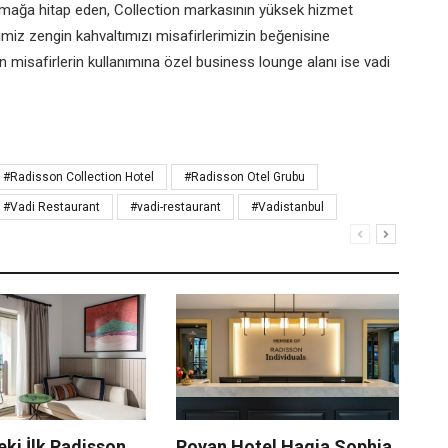
amağa hitap eden,
Collection markasının yüksek
hizmet
ğimiz
zengin kahvaltımızı misafirlerimizin
beğenisine
an
misafirlerin kullanımına özel business
lounge alanı ise vadi
#Radisson Collection Hotel
#Radisson Otel Grubu
#Vadi Restaurant
#vadi-restaurant
#Vadistanbul
eki İlk Radisson
Royan Hotel Hagia Sophia
Ka