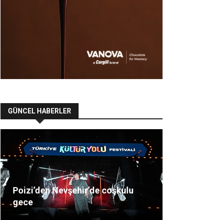
GÜNCEL HABERLER
Poizi’den Nevşehir’de coşkulu
gece