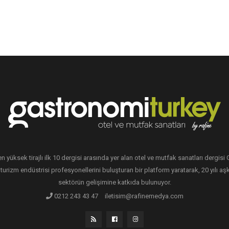
en yüksek tirajlı ilk 10 dergisi arasında yer alan otel ve mutfak sanatları dergis
 turizm endüstrisi profesyonellerini buluşturan bir platform yaratarak, 20 yılı aşk
sektörün gelişimine katkıda bulunuyor.
0212 243 43 47
iletisim@rafinemedya.com