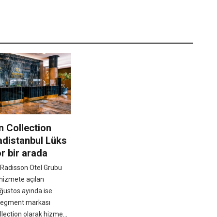
 Collection
adistanbul Lüks
r bir arada
 Radisson Otel Grubu
hizmete açılan
ğustos ayında ise
segment markası
lection olarak hizme...