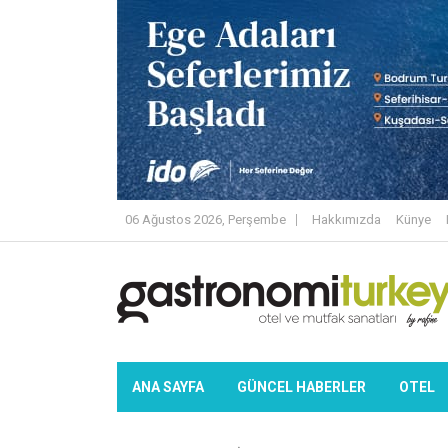
06 Ağustos 2026, Perşembe
Hakkımızda
Künye
ANA SAYFA
GÜNCEL HABERLER
OTEL