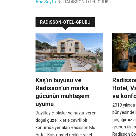
Ana Sayfa
RADİSSON-OTEL-GRUBU
RADİSSON-OTEL-GRUBU
Kaş’ın büyüsü ve
Radisson
Radisson’un marka
Hotel, V
gücünün muhteşem
ve konfo
uyumu
2019 yılında
bünyesinde 
Büyüleyici plajlar ve huzur veren
geçtiğimiz a
doğal güzelliklerle çevrili bir
grubun üst 
konumda yer alan Radisson Blu
Radisson Col
Hotel, Kaş; pastel renkler ve el