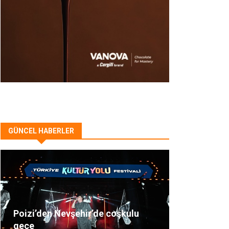
GÜNCEL HABERLER
Poizi’den Nevşehir’de coşkulu
gece