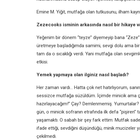
Emine M. Yiğit, mutfağa olan tutkusunu, ilham kaynak
Zezecooks isminin arkasında nasıl bir hikaye 
Yeğenim bir dönem “teyze” diyemeyip bana “Zeze” diyo
üretmeye başladığımda samimi, sevgi dolu ama bira
tam da o sıcaklığı verdi. Yani mutfağa olan sevgimle, 
etkisi.
Yemek yapmaya olan ilginiz nasıl başladı?
Her zaman vardı… Hatta çok net hatırlıyorum, sanı
sessizce mutfağa süzüldüm. İçimde minicik ama çok 
hazırlayacağım!” Çay? Demlenmemiş. Yumurtalar? Ç
gün, o minicik sofranın etrafında ilk defa “pişiren”
yaşamaktı. O sabah bir şey fark ettim: Mutfak sade
ifade ettiği, sevdiğini düşündüğü, minik mucizeler 
çekilmedi.