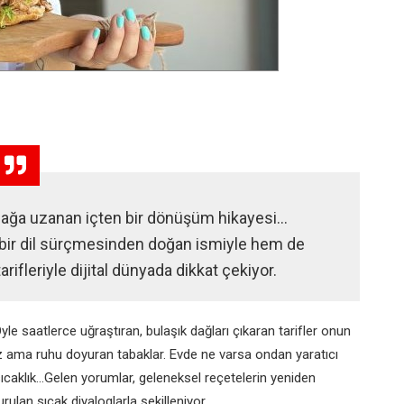
fağa uzanan içten bir dönüşüm hikayesi…
bir dil sürçmesinden doğan ismiyle hem de
tarifleriyle dijital dünyada dikkat çekiyor.
yle saatlerce uğraştıran, bulaşık dağları çıkaran tarifler onun
 ama ruhu doyuran tabaklar. Evde ne varsa ondan yaratıcı
sıcaklık...Gelen yorumlar, geleneksel reçetelerin yeniden
urulan sıcak diyaloglarla şekilleniyor.