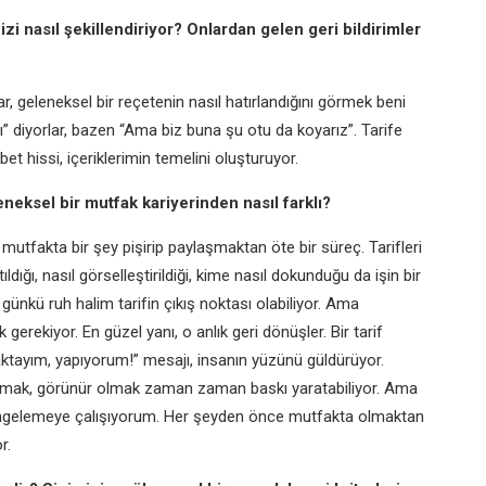
nizi nasıl şekillendiriyor? Onlardan gelen geri bildirimler
lar, geleneksel bir reçetenin nasıl hatırlandığını görmek beni
” diyorlar, bazen “Ama biz buna şu otu da koyarız”. Tarife
bet hissi, içeriklerimin temelini oluşturuyor.
eksel bir mutfak kariyerinden nasıl farklı?
tfakta bir şey pişirip paylaşmaktan öte bir süreç. Tarifleri
ldığı, nasıl görselleştirildiği, kime nasıl dokunduğu da işin bir
ünkü ruh halim tarifin çıkış noktası olabiliyor. Ama
erekiyor. En güzel yanı, o anlık geri dönüşler. Bir tarif
aktayım, yapıyorum!” mesajı, insanın yüzünü güldürüyor.
ylaşmak, görünür olmak zaman zaman baskı yaratabiliyor. Ama
engelemeye çalışıyorum. Her şeyden önce mutfakta olmaktan
r.