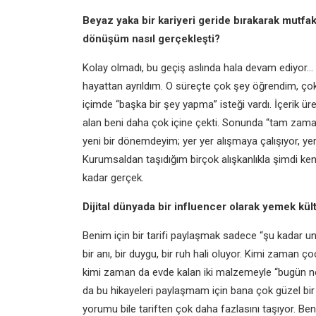
Beyaz yaka bir kariyeri geride bırakarak mutfak
dönüşüm nasıl gerçekleşti?
Kolay olmadı, bu geçiş aslında hala devam ediyor
hayattan ayrıldım. O süreçte çok şey öğrendim, çokça
içimde “başka bir şey yapma” isteği vardı. İçerik 
alan beni daha çok içine çekti. Sonunda “tam zama
yeni bir dönemdeyim; yer yer alışmaya çalışıyor, yer
Kurumsaldan taşıdığım birçok alışkanlıkla şimdi k
kadar gerçek.
Dijital dünyada bir influencer olarak yemek kül
Benim için bir tarifi paylaşmak sadece “şu kadar u
bir anı, bir duygu, bir ruh hali oluyor. Kimi zaman
kimi zaman da evde kalan iki malzemeyle “bugün ne y
da bu hikayeleri paylaşmam için bana çok güzel bir a
yorumu bile tariften çok daha fazlasını taşıyor. B