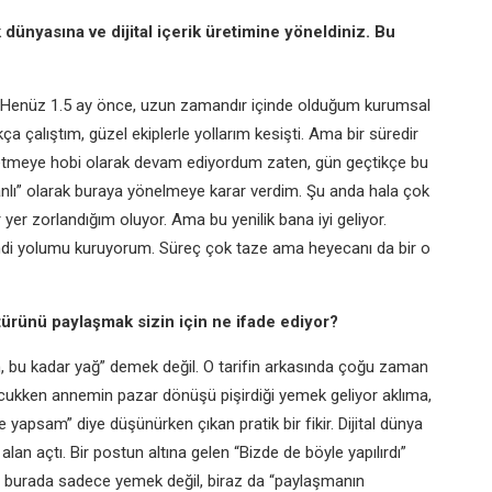
 dünyasına ve dijital içerik üretimine yöneldiniz. Bu
… Henüz 1.5 ay önce, uzun zamandır içinde olduğum kurumsal
 çalıştım, güzel ekiplerle yollarım kesişti. Ama bir süredir
üretmeye hobi olarak devam ediyordum zaten, gün geçtikçe bu
nlı” olarak buraya yönelmeye karar verdim. Şu anda hala çok
 yer zorlandığım oluyor. Ama bu yenilik bana iyi geliyor.
endi yolumu kuruyorum. Süreç çok taze ama heyecanı da bir o
türünü paylaşmak sizin için ne ifade ediyor?
n, bu kadar yağ” demek değil. O tarifin arkasında çoğu zaman
 çocukken annemin pazar dönüşü pişirdiği yemek geliyor aklıma,
apsam” diye düşünürken çıkan pratik bir fikir. Dijital dünya
lan açtı. Bir postun altına gelen “Bizde de böyle yapılırdı”
en burada sadece yemek değil, biraz da “paylaşmanın