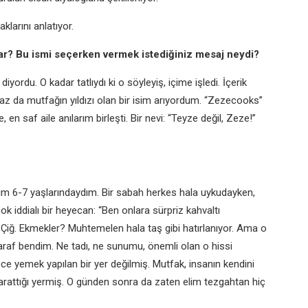
larını anlatıyor.
var? Bu ismi seçerken vermek istediğiniz mesaj neydi?
rdu. O kadar tatlıydı ki o söyleyiş, içime işledi. İçerik
z da mutfağın yıldızı olan bir isim arıyordum. “Zezecooks”
en saf aile anılarım birleşti. Bir nevi: “Teyze değil, Zeze!”
rım 6-7 yaşlarındaydım. Bir sabah herkes hala uykudayken,
iddialı bir heyecan: “Ben onlara sürpriz kahvaltı
iğ. Ekmekler? Muhtemelen hala taş gibi hatırlanıyor. Ama o
 taraf bendim. Ne tadı, ne sunumu, önemli olan o hissi
ce yemek yapılan bir yer değilmiş. Mutfak, insanın kendini
yarattığı yermiş. O günden sonra da zaten elim tezgahtan hiç