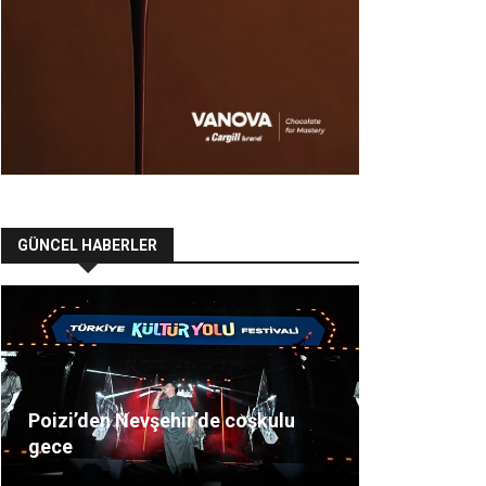
GÜNCEL HABERLER
Poizi’den Nevşehir’de coşkulu
gece