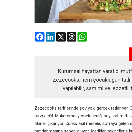
Facebook
LinkedIn
X
Threads
WhatsApp
Kurumsal hayattan yaratıcı mut
Zezecooks, hem çocukluğun tatlı 
‘yapılabilir, samimi ve lezzetli’ 
Zezecooks tariflerinde şov yok, gerçek tatlar var. Ö
tarzı değil. Mükemmel yemek dediği şey; zahmetsiz
fikirler çıkarıyor. Çünkü asıl mesele, sofraya gelen 
hatırlanmasına sebep oluyor. İçerikler, takipçilerle k