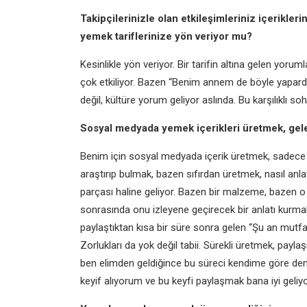
Takipçilerinizle olan etkileşimleriniz içerikleri
yemek tariflerinize yön veriyor mu?
Kesinlikle yön veriyor. Bir tarifin altına gelen yorum
çok etkiliyor. Bazen “Benim annem de böyle yapardı
değil, kültüre yorum geliyor aslında. Bu karşılıklı soh
Sosyal medyada yemek içerikleri üretmek, gelen
Benim için sosyal medyada içerik üretmek, sadece mu
araştırıp bulmak, bazen sıfırdan üretmek, nasıl anlatı
parçası haline geliyor. Bazen bir malzeme, bazen o g
sonrasında onu izleyene geçirecek bir anlatı kurmak g
paylaştıktan kısa bir süre sonra gelen “Şu an mutf
Zorlukları da yok değil tabii. Sürekli üretmek, pa
ben elimden geldiğince bu süreci kendime göre d
keyif alıyorum ve bu keyfi paylaşmak bana iyi geliyo