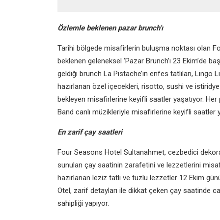
Özlemle beklenen pazar brunch’ı
Tarihi bölgede misafirlerin buluşma noktası olan Fo
beklenen geleneksel ‘Pazar Brunch’ı 23 Ekim’de başl
geldiği brunch La Pistache’ın enfes tatlıları, Lingo 
hazırlanan özel içecekleri, risotto, sushi ve istirid
bekleyen misafirlerine keyifli saatler yaşatıyor. H
Band canlı müzikleriyle misafirlerine keyifli saatler 
En zarif çay saatleri
Four Seasons Hotel Sultanahmet, cezbedici dekora
sunulan çay saatinin zarafetini ve lezzetlerini misafi
hazırlanan leziz tatlı ve tuzlu lezzetler 12 Ekim g
Otel, zarif detayları ile dikkat çeken çay saatinde ca
sahipliği yapıyor.