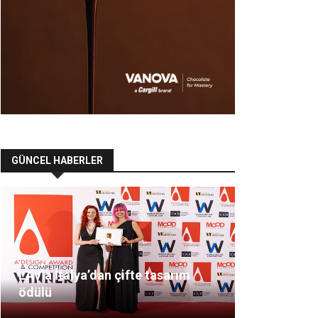
GÜNCEL HABERLER
LAV’a İtalya’dan çifte tasarım
ödülü