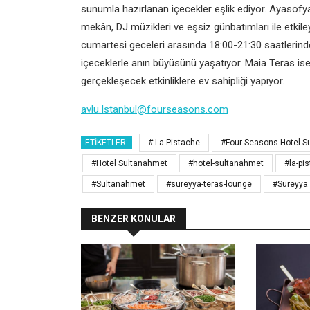
sunumla hazırlanan içecekler eşlik ediyor. Ayasofy
mekân, DJ müzikleri ve eşsiz günbatımları ile etki
cumartesi geceleri arasında 18:00-21:30 saatlerinde 
içeceklerle anın büyüsünü yaşatıyor. Maia Teras ise
gerçekleşecek etkinliklere ev sahipliği yapıyor.
avlu.Istanbul@fourseasons.com
ETIKETLER:
# La Pistache
#Four Seasons Hotel S
#Hotel Sultanahmet
#hotel-sultanahmet
#la-pi
#Sultanahmet
#sureyya-teras-lounge
#Süreyya
BENZER KONULAR