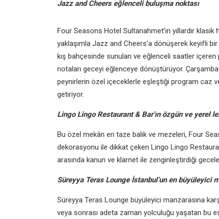
Jazz and Cheers eğlenceli buluşma noktası
Four Seasons Hotel Sultanahmet’in yıllardır klasi
yaklaşımla Jazz and Cheers’a dönüşerek keyifli bir
kış bahçesinde sunulan ve eğlenceli saatler içere
notaları geceyi eğlenceye dönüştürüyor. Çarşamba g
peynirlerin özel içeceklerle eşleştiği program caz v
getiriyor.
Lingo Lingo Restaurant & Bar’ın özgün ve yerel le
Bu özel mekân en taze balık ve mezeleri, Four Seas
dekorasyonu ile dikkat çeken Lingo Lingo Restaura
arasında kanun ve klarnet ile zenginleştirdiği gecele
Süreyya Teras Lounge İstanbul’un en büyüleyici 
Süreyya Teras Lounge büyüleyici manzarasına karş
veya sonrası adeta zaman yolculuğu yaşatan bu eşsiz