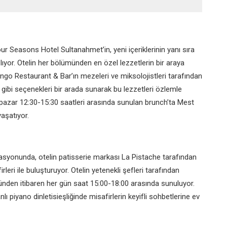
ur Seasons Hotel Sultanahmet’in, yeni içeriklerinin yanı sıra
ıyor. Otelin her bölümünden en özel lezzetlerin bir araya
Lingo Restaurant & Bar’ın mezeleri ve miksolojistleri tarafından
ye gibi seçenekleri bir arada sunarak bu lezzetleri özlemle
er pazar 12:30-15:30 saatleri arasında sunulan brunch’ta Mest
yaşatıyor.
syonunda, otelin patisserie markası La Pistache tarafından
rleri ile buluşturuyor. Otelin yetenekli şefleri tarafından
ününden itibaren her gün saat 15:00-18:00 arasında sunuluyor.
nlı piyano dinletisieşliğinde misafirlerin keyifli sohbetlerine ev