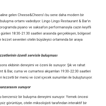
k haline gelen Cheese&Cheers’ı bu sene daha modern bir
 buluşma ortamı vadediyor. Lingo Lingo Restaurant & Bar’ın
n programda piyano ve saksafon performansıyla cazın keyifli
ünleri 18:30-21:30 saatleri arasında gerçekleşen, bölgesel
e lezzet sevenleri otelin büyüleyici ortamında bir araya
zzetlerinin özenli servisle buluşması
ons ekibinin deneyimi ve özeni ile sunuyor. Şık ve rahat
nt & Bar, cuma ve cumartesi akşamları 19:30-22:30 saatleri
ri lezzetli bir menü ve özel içecek sunumları ile buluşturuyor.
manzarasını sunuyor
ı benzersiz bir buluşma deneyimi sunuyor. Yemek öncesi
 görüntüye, otelin miksolojisti tarafından interaktif bir