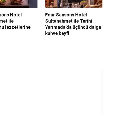
sons Hotel
Four Seasons Hotel
Bo
met ile
Sultanahmet ile Tarihi
Is
u lezzetlerine
Yarımada’da üçüncü dalga
g
kahve keyfi
k