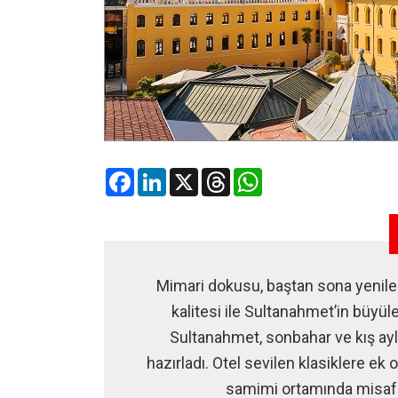
Facebook
LinkedIn
X
Threads
WhatsApp
Mimari dokusu, baştan sona yenile
kalitesi ile Sultanahmet’in büyül
Sultanahmet, sonbahar ve kış ayl
hazırladı. Otel sevilen klasiklere ek
samimi ortamında misafir