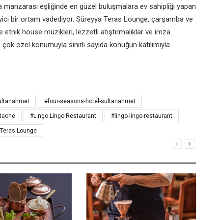
a manzarası eşliğinde en güzel buluşmalara ev sahipliği yapan
leyici bir ortam vadediyor. Süreyya Teras Lounge, çarşamba ve
etnik house müzikleri, lezzetli atıştırmalıklar ve imza
 çok özel konumuyla sınırlı sayıda konuğun katılımıyla
ultanahmet
#four-seasons-hotel-sultanahmet
stache
#Lingo Lingo Restaurant
#lingo-lingo-restaurant
 Teras Lounge