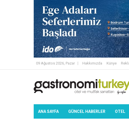
09 Ağustos 2026, Pazar
Hakkımızda
Künye
Rek
ANA SAYFA
GÜNCEL HABERLER
OTEL