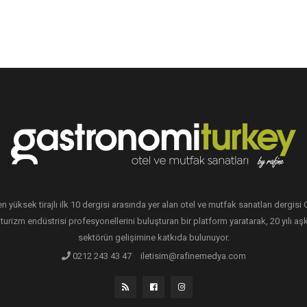
en yüksek tirajlı ilk 10 dergisi arasında yer alan otel ve mutfak sanatları dergis
 turizm endüstrisi profesyonellerini buluşturan bir platform yaratarak, 20 yılı aşk
sektörün gelişimine katkıda bulunuyor.
0212 243 43 47
iletisim@rafinemedya.com