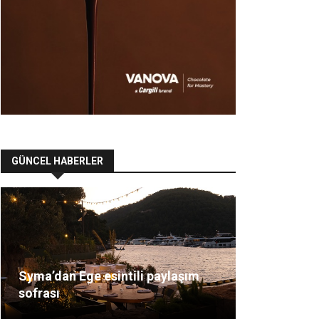
GÜNCEL HABERLER
Syma’dan Ege esintili paylaşım
sofrası