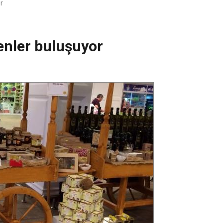
r
denler buluşuyor