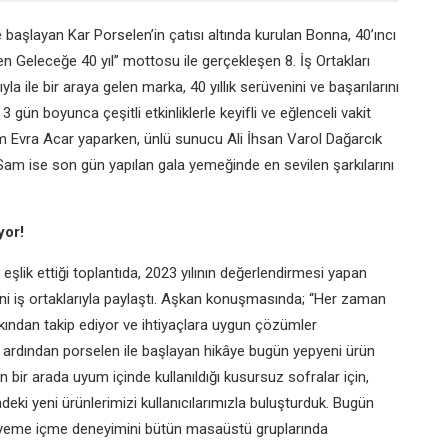
 başlayan Kar Porselen’in çatısı altında kurulan Bonna, 40’ıncı
ten Geleceğe 40 yıl” mottosu ile gerçekleşen 8. İş Ortakları
la ile bir araya gelen marka, 40 yıllık serüvenini ve başarılarını
 3 gün boyunca çeşitli etkinliklerle keyifli ve eğlenceli vakit
em Evra Acar yaparken, ünlü sunucu Ali İhsan Varol Dağarcık
al Sam ise son gün yapılan gala yemeğinde en sevilen şarkılarını
yor!
 eşlik ettiği toplantıda, 2023 yılının değerlendirmesi yapan
ni iş ortaklarıyla paylaştı. Aşkan konuşmasında; “Her zaman
yakından takip ediyor ve ihtiyaçlara uygun çözümler
ve ardından porselen ile başlayan hikâye bugün yepyeni ürün
n bir arada uyum içinde kullanıldığı kusursuz sofralar için,
deki yeni ürünlerimizi kullanıcılarımızla buluşturduk. Bugün
l yeme içme deneyimini bütün masaüstü gruplarında