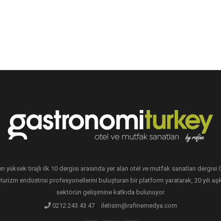
en yüksek tirajlı ilk 10 dergisi arasında yer alan otel ve mutfak sanatları dergis
 turizm endüstrisi profesyonellerini buluşturan bir platform yaratarak, 20 yılı aşk
sektörün gelişimine katkıda bulunuyor.
0212 243 43 47
iletisim@rafinemedya.com