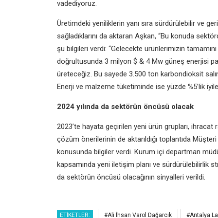
vadediyoruz.
Üretimdeki yeniliklerin yanı sıra sürdürülebilir ve 
sağladıklarını da aktaran Aşkan, “Bu konuda sekt
şu bilgileri verdi: “Gelecekte ürünlerimizin tamamını
doğrultusunda 3 milyon $ & 4 Mw güneş enerjisi panel
üreteceğiz. Bu sayede 3.500 ton karbondioksit salın
Enerji ve malzeme tüketiminde ise yüzde %5’lik iyi
2024 yılında da sektörün öncüsü olacak
2023’te hayata geçirilen yeni ürün grupları, ihracat
çözüm önerilerinin de aktarıldığı toplantıda Müşt
konusunda bilgiler verdi. Kurum içi departman müdürle
kapsamında yeni iletişim planı ve sürdürülebilirlik s
da sektörün öncüsü olacağının sinyalleri verildi.
ETIKETLER:
#Ali İhsan Varol Dağarcık
#Antalya La