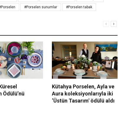
#Porselen
#Porselen sunumlar
#Porselen tabak
Küresel
Kütahya Porselen, Ayla ve
Kü
n Ödülü’nü
Aura koleksiyonlarıyla iki
ür
‘Üstün Tasarım' ödülü aldı