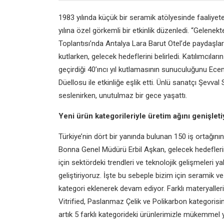
1983 yılında küçük bir seramik atölyesinde faaliyete
yılına özel görkemli bir etkinlik düzenledi. “Gelenek
Toplantısı’nda Antalya Lara Barut Otel’de paydaşlarıy
kutlarken, gelecek hedeflerini belirledi. Katılımcıların
geçirdiği 40’ıncı yıl kutlamasının sunuculuğunu Ec
Düellosu ile etkinliğe eşlik etti. Ünlü sanatçı Şevv
seslenirken, unutulmaz bir gece yaşattı.
Yeni ürün kategorileriyle
üretim ağını genişleti
Türkiye’nin dört bir yanında bulunan 150 iş ortağının
Bonna Genel Müdürü Erbil Aşkan, gelecek hedefleri
için sektördeki trendleri ve teknolojik gelişmeleri 
geliştiriyoruz. İşte bu sebeple bizim için seramik 
kategori eklenerek devam ediyor. Farklı materyalleri
Vitrified, Paslanmaz Çelik ve Polikarbon kategorisin
artık 5 farklı kategorideki ürünlerimizle mükemme