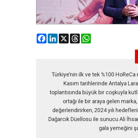
Facebook
LinkedIn
X
Threads
WhatsApp
Türkiye’nin ilk ve tek %100 HoReCa m
Kasım tarihlerinde Antalya Lara 
toplantısında büyük bir coşkuyla kutla
ortağı ile bir araya gelen marka,
değerlendirirken, 2024 yılı hedefleri
Dağarcık Düellosu ile sunucu Ali İhsa
gala yemeğini şa