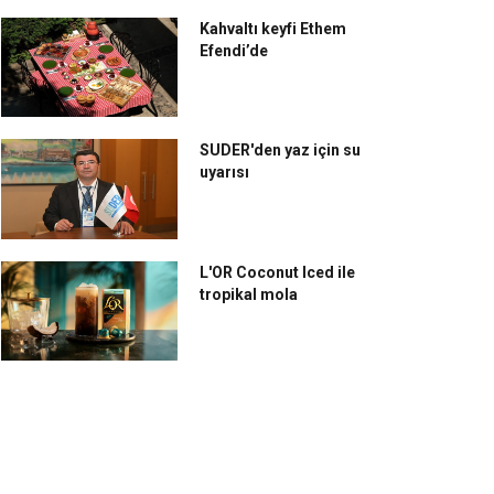
Kahvaltı keyfi Ethem
Efendi’de
SUDER'den yaz için su
uyarısı
L'OR Coconut Iced ile
tropikal mola
lsan, Thermoset
Porland, yepyeni
ünleriyle fark yaratıyor
ürünleriyle Ambiente
Fuarı’nda yerini alacak