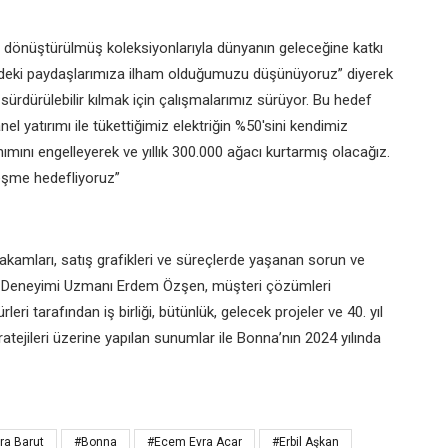
geri dönüştürülmüş koleksiyonlarıyla dünyanın geleceğine katkı
ördeki paydaşlarımıza ilham olduğumuzu düşünüyoruz” diyerek
 sürdürülebilir kılmak için çalışmalarımız sürüyor. Bu hedef
 yatırımı ile tükettiğimiz elektriğin %50'sini kendimiz
ımını engelleyerek ve yıllık 300.000 ağacı kurtarmış olacağız.
leşme hedefliyoruz”
 rakamları, satış grafikleri ve süreçlerde yaşanan sorun ve
eri Deneyimi Uzmanı Erdem Özşen, müşteri çözümleri
ri tarafından iş birliği, bütünlük, gelecek projeler ve 40. yıl
tratejileri üzerine yapılan sunumlar ile Bonna’nın 2024 yılında
ra Barut
#Bonna
#Ecem Evra Acar
#Erbil Aşkan