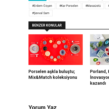
#Erdem Özşen
#Kar Porselen
#Masaüstü
#Şevval Sam
BENZER KONULAR
Porselen aşkla buluştu;
Porland, 
Mix&Match koleksiyonu
İnovasyo
kazandı
Yorum Yaz