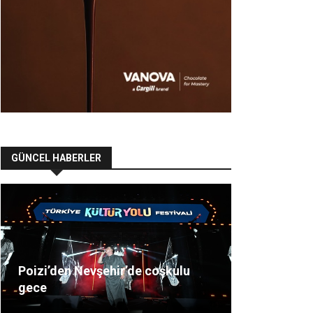
GÜNCEL HABERLER
Poizi’den Nevşehir’de coşkulu
gece