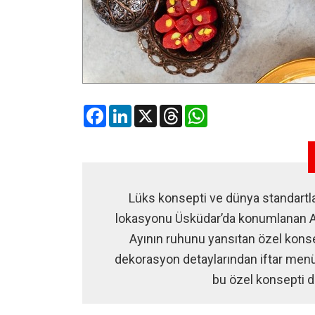
Facebook
LinkedIn
X
Threads
WhatsApp
Lüks konsepti ve dünya standartları
lokasyonu Üsküdar’da konumlanan Ad
Ayının ruhunu yansıtan özel konsep
dekorasyon detaylarından iftar menü
bu özel konsepti 