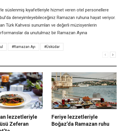
rle süslenmiş kıyafetleriyle hizmet veren otel personellere
nbul’da deneyimleyebileceğiniz Ramazan ruhuna hayat veriyor.
anan Türk Kahvesi sunumları ve değerli müzisyenlerin
 performanslar da unutulmaz bir Ramazan Ayına
ul
#Ramazan Ayı
#Üsküdar
n lezzetleriyle
Feriye lezzetleriyle
Fa
nüsü Zeferan
Boğaz’da Ramazan ruhu
An
t’ta
mö