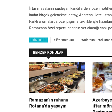
İftar masalarını süsleyen kandillerden, özel motifle
kadar birçok geleneksel detay, Address Hotel Ista
Farklı aromalarda özel pişirme teknikleriyle hazırl
Ramazana özel repertuarlarının yer alacağı canlı
ETIKETLER:
# İftar menüsü
#Address Hotel Istanb
BENZER KONULAR
Ramazan’ın ruhunu
Azerbayca
Rotana’da yaşayın
iftar mö
Restauran