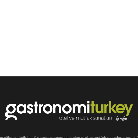
en yüksek tirajlı ilk 10 dergisi arasında yer alan otel ve mutfak sanatları dergis