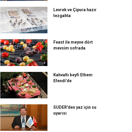
Levrek ve Çipura hazır
tezgahta
Feast ile meyve dört
mevsim sofrada
Kahvaltı keyfi Ethem
Efendi’de
SUDER'den yaz için su
uyarısı
rfara Restaurant,
Boğazda iftarın güzelliği
takya’ya özgü iftar
gerçek tatlar katın
nüsüyle Eataly’de