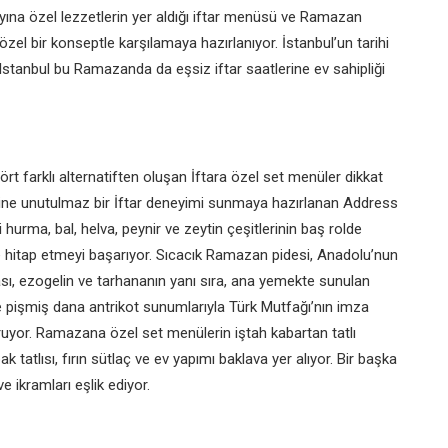
Ayına
özel lezzetlerin yer aldığı iftar menüsü ve Ramazan
zel bir konseptle karşılamaya hazırlanıyor. İstanbul’un tarihi
anbul bu Ramazanda da eşsiz iftar saatlerine ev sahipliği
 farklı alternatiften oluşan İftara özel set menüler dikkat
rine unutulmaz bir İftar deneyimi sunmaya hazırlanan Address
i
hurma, bal, helva, peynir ve zeytin çeşitlerinin baş rolde
hitap etmeyi başarıyor. Sıcacık Ramazan pidesi, Anadolu’nun
ası, ezogelin ve tarhananın yanı sıra, ana yemekte sunulan
e pişmiş dana antrikot sunumlarıyla Türk Mutfağı’nın imza
ruyor. Ramazana özel set menülerin iştah kabartan tatlı
 tatlısı, fırın sütlaç ve ev yapımı baklava yer alıyor. Bir başka
 ikramları eşlik ediyor.