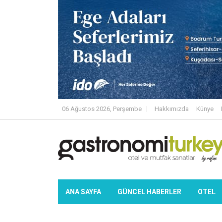
06 Ağustos 2026, Perşembe
Hakkımızda
Künye
ANA SAYFA
GÜNCEL HABERLER
OTEL