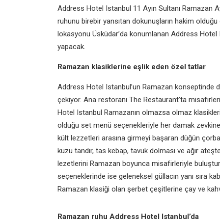
Address Hotel Istanbul 11 Ayın Sultanı Ramazan 
ruhunu birebir yansıtan dokunuşların hakim olduğu ö
lokasyonu Üsküdar’da konumlanan Address Hotel Ist
yapacak.
Ramazan klasiklerine eşlik eden özel tatlar
Address Hotel Istanbul’un Ramazan konseptinde dört
çekiyor. Ana restoranı
The Restaurant’ta misafirle
Hotel Istanbul Ramazanın olmazsa olmaz klasikler
olduğu set menü seçenekleriyle her damak zevkine 
kült lezzetleri arasına girmeyi başaran düğün çorb
kuzu tandır, tas kebap, tavuk dolması ve ağır ateşt
lezetlerini Ramazan boyunca misafirleriyle buluştu
seçeneklerinde ise geleneksel güllacın yanı sıra kabak
Ramazan klasiği olan şerbet çeşitlerine çay ve kahve
Ramazan ruhu Address Hotel Istanbul’da