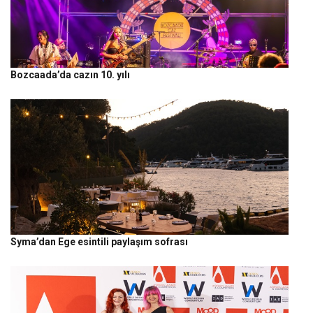
Bozcaada’da cazın 10. yılı
Syma’dan Ege esintili paylaşım sofrası