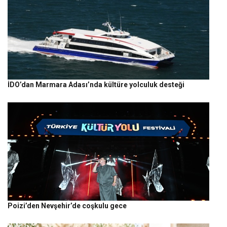
İDO’dan Marmara Adası’nda kültüre yolculuk desteği
Poizi’den Nevşehir’de coşkulu gece