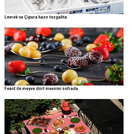
Levrek ve Çipura hazır tezgahta
Feast ile meyve dört mevsim sofrada