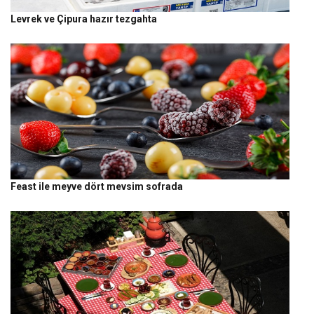
Levrek ve Çipura hazır tezgahta
Feast ile meyve dört mevsim sofrada