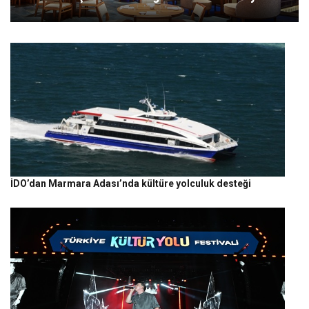
İDO’dan Marmara Adası’nda kültüre yolculuk desteği