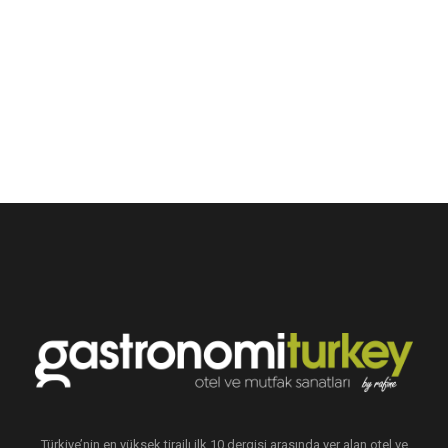
Türkiye’nin en yüksek tirajlı ilk 10 dergisi arasında yer alan otel ve