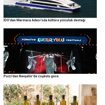
İDO’dan Marmara Adası’nda kültüre yolculuk desteği
Poizi’den Nevşehir’de coşkulu gece