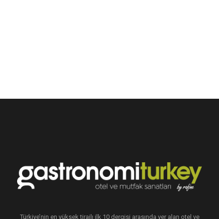
Türkiye’nin en yüksek tirajlı ilk 10 dergisi arasında yer alan otel ve