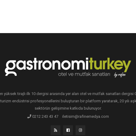
en yüksek tirajlı ilk 10 dergisi arasında yer alan otel ve mutfak sanatları dergis
 turizm endüstrisi profesyonellerini buluşturan bir platform yaratarak, 20 yılı aşk
sektörün gelişimine katkıda bulunuyor.
0212 243 43 47
iletisim@rafinemedya.com