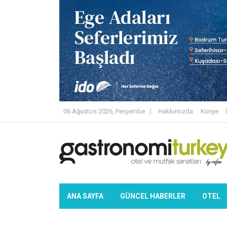
06 Ağustos 2026, Perşembe
Hakkımızda
Künye
ANA SAYFA
GÜNCEL HABERLER
OTEL