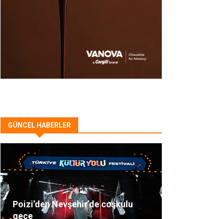
GÜNCEL HABERLER
Poizi’den Nevşehir’de coşkulu
gece