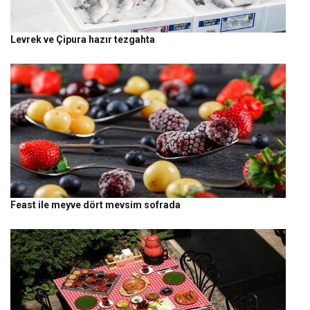
Levrek ve Çipura hazır tezgahta
Feast ile meyve dört mevsim sofrada