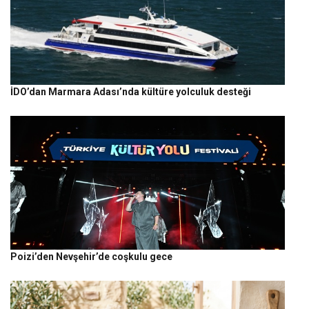
İDO’dan Marmara Adası’nda kültüre yolculuk desteği
Poizi’den Nevşehir’de coşkulu gece