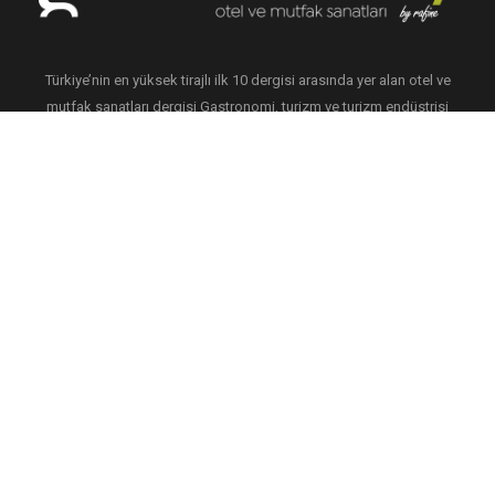
Türkiye’nin en yüksek tirajlı ilk 10 dergisi arasında yer alan otel ve
mutfak sanatları dergisi Gastronomi, turizm ve turizm endüstrisi
profesyonellerini buluşturan bir platform yaratarak, 20 yılı aşkın
süredir sektörün gelişimine katkıda bulunuyor.
0212 243 43 47
iletisim@rafinemedya.com
© 2026
Rafine Medya
Gastronomi Turkey By Rafine
Güncel Haberler
Gizlilik
Çerez Politikası
Reklam
İletişim