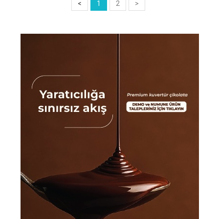
<
1
2
>