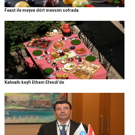
Feast ile meyve dört mevsim sofrada
Kahvaltı keyfi Ethem Efendi’de