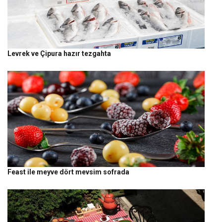
Levrek ve Çipura hazır tezgahta
Feast ile meyve dört mevsim sofrada