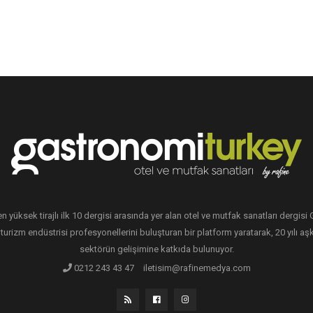
en yüksek tirajlı ilk 10 dergisi arasında yer alan otel ve mutfak sanatları dergis
 turizm endüstrisi profesyonellerini buluşturan bir platform yaratarak, 20 yılı aşk
sektörün gelişimine katkıda bulunuyor.
0212 243 43 47
iletisim@rafinemedya.com