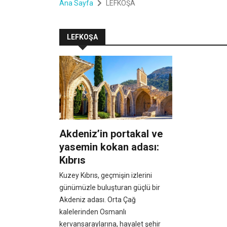
Ana Sayfa
LEFKOŞA
LEFKOŞA
Akdeniz’in portakal ve
yasemin kokan adası:
Kıbrıs
Kuzey Kıbrıs, geçmişin izlerini
günümüzle buluşturan güçlü bir
Akdeniz adası. Orta Çağ
kalelerinden Osmanlı
kervansaraylarına, hayalet şehir