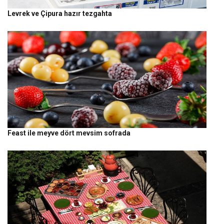
Levrek ve Çipura hazır tezgahta
Feast ile meyve dört mevsim sofrada