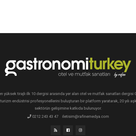
en yüksek tirajlı ilk 10 dergisi arasında yer alan otel ve mutfak sanatları dergis
 turizm endüstrisi profesyonellerini buluşturan bir platform yaratarak, 20 yılı aşk
sektörün gelişimine katkıda bulunuyor.
0212 243 43 47
iletisim@rafinemedya.com