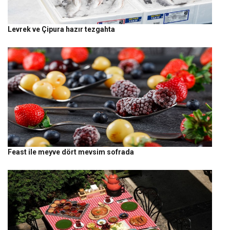
Levrek ve Çipura hazır tezgahta
Feast ile meyve dört mevsim sofrada