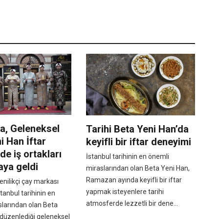
a, Geleneksel
Tarihi Beta Yeni Han’da
i Han İftar
keyifli bir iftar deneyimi
e iş ortakları
İstanbul tarihinin en önemli
raya geldi
miraslarından olan Beta Yeni Han,
Ramazan ayında keyifli bir iftar
yenilikçi çay markası
yapmak isteyenlere tarihi
tanbul tarihinin en
atmosferde lezzetli bir dene...
slarından olan Beta
 düzenlediği geleneksel