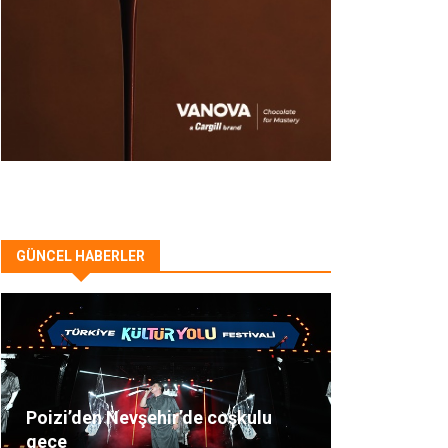
GÜNCEL HABERLER
Poizi’den Nevşehir’de coşkulu
gece