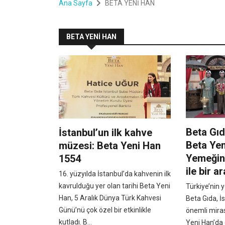
Ana Sayfa
BETA YENİ HAN
BETA YENİ HAN
Beta Gıd
İstanbul’un ilk kahve
Beta Yen
müzesi: Beta Yeni Han
Yemeğind
1554
ile bir a
16. yüzyılda İstanbul’da kahvenin ilk
kavrulduğu yer olan tarihi Beta Yeni
Türkiye’nin 
Han, 5 Aralık Dünya Türk Kahvesi
Beta Gıda, İs
Günü’nü çok özel bir etkinlikle
önemli mira
kutladı. B...
Yeni Han’da