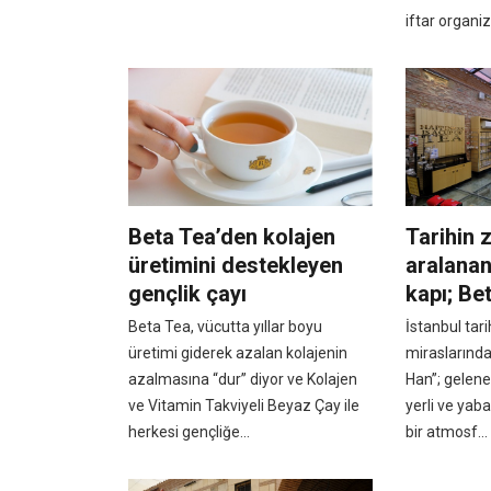
iftar organiz
Beta Tea’den kolajen
Tarihin 
üretimini destekleyen
aralanan
gençlik çayı
kapı; Be
Beta Tea, vücutta yıllar boyu
İstanbul tar
üretimi giderek azalan kolajenin
miraslarında
azalmasına “dur” diyor ve Kolajen
Han”; gelene
ve Vitamin Takviyeli Beyaz Çay ile
yerli ve yaba
herkesi gençliğe...
bir atmosf...