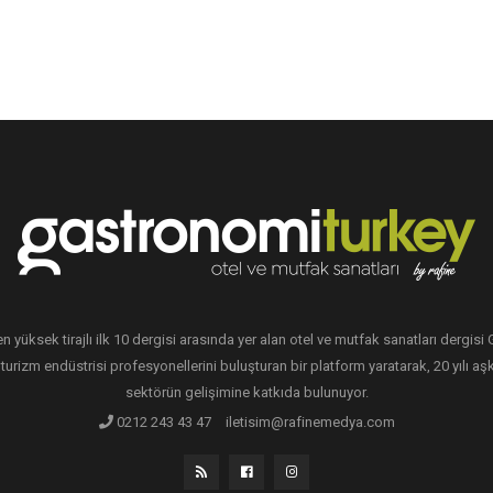
en yüksek tirajlı ilk 10 dergisi arasında yer alan otel ve mutfak sanatları dergis
 turizm endüstrisi profesyonellerini buluşturan bir platform yaratarak, 20 yılı aşk
sektörün gelişimine katkıda bulunuyor.
0212 243 43 47
iletisim@rafinemedya.com