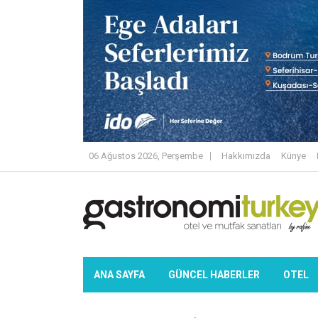
06 Ağustos 2026, Perşembe
Hakkımızda
Künye
ANA SAYFA
GÜNCEL HABERLER
OTEL