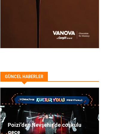
GÜNCEL HABERLER
Poizi’den Nevşehir’de coşkulu
gece