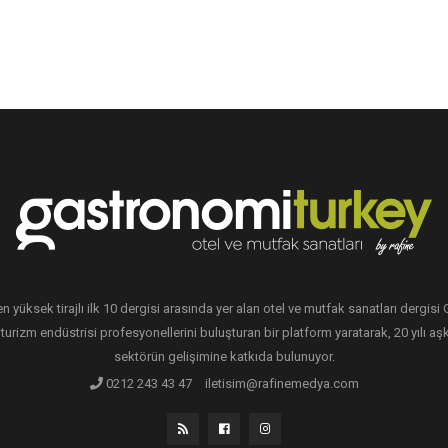
en yüksek tirajlı ilk 10 dergisi arasında yer alan otel ve mutfak sanatları dergis
 turizm endüstrisi profesyonellerini buluşturan bir platform yaratarak, 20 yılı aşk
sektörün gelişimine katkıda bulunuyor.
0212 243 43 47
iletisim@rafinemedya.com