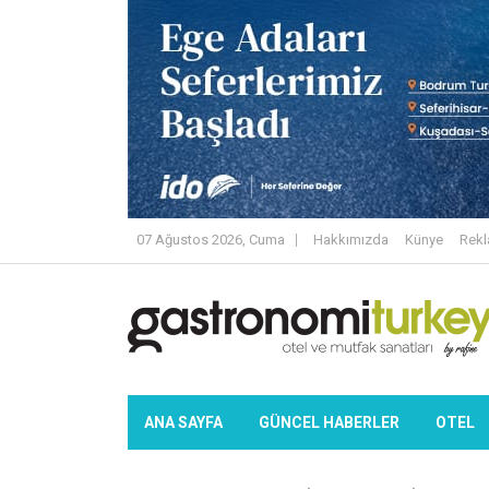
07 Ağustos 2026, Cuma
Hakkımızda
Künye
Rek
ANA SAYFA
GÜNCEL HABERLER
OTEL