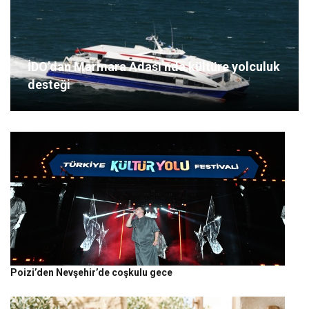
İDO’dan Marmara Adası’nda kültüre yolculuk
desteği
Poizi’den Nevşehir’de coşkulu gece