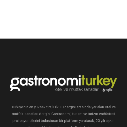
Türkiye’nin en yüksek tirajlı ilk 10 dergisi arasında yer alan otel ve
mutfak sanatları dergisi Gastronomi, turizm ve turizm endüstrisi
profesyonellerini buluşturan bir platform yaratarak, 20 yılı aşkın