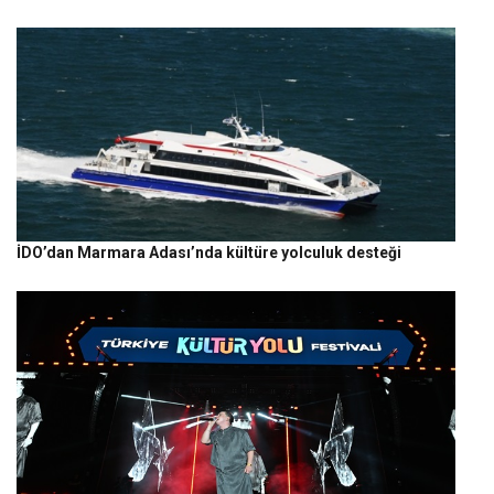
İDO’dan Marmara Adası’nda kültüre yolculuk desteği