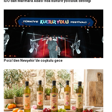
İDO’dan Marmara Adası’nda kültüre yolculuk desteği
Poizi’den Nevşehir’de coşkulu gece