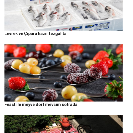
Levrek ve Çipura hazır tezgahta
Feast ile meyve dört mevsim sofrada