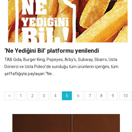
‘Ne Yediğini Bil’ platformu yenilendi
TAB Gıda, Burger King, Popeyes, Arby’s, Subway, Sbarro, Usta
Dönerci ve Usta Pideci’de sunduğu tüm ürünlerin içeriğini, tüm
şeffaflığıyla paylaşan “Ne...
<
1
2
3
4
5
6
7
8
9
10