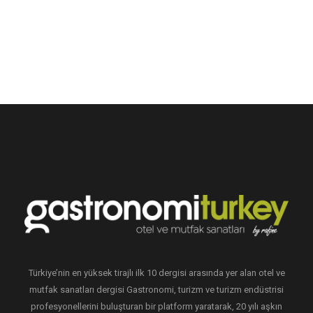
Türkiye’nin en yüksek tirajlı ilk 10 dergisi arasında yer alan otel ve
mutfak sanatları dergisi Gastronomi, turizm ve turizm endüstrisi
profesyonellerini buluşturan bir platform yaratarak, 20 yılı aşkın