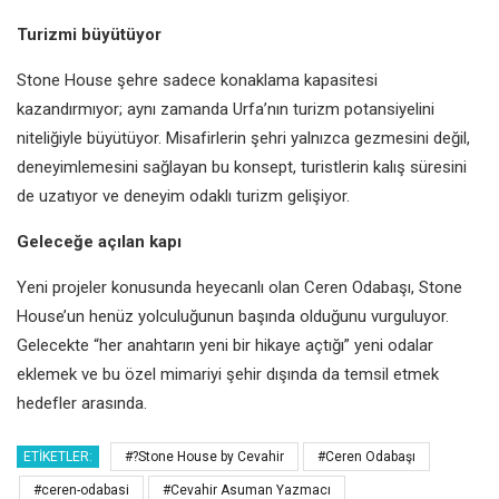
Turizmi büyütüyor
Stone House şehre sadece konaklama kapasitesi
kazandırmıyor; aynı zamanda Urfa’nın turizm potansiyelini
niteliğiyle büyütüyor. Misafirlerin şehri yalnızca gezmesini değil,
deneyimlemesini sağlayan bu konsept, turistlerin kalış süresini
de uzatıyor ve deneyim odaklı turizm gelişiyor.
Geleceğe açılan kapı
Yeni projeler konusunda heyecanlı olan Ceren Odabaşı, Stone
House’un henüz yolculuğunun başında olduğunu vurguluyor.
Gelecekte “her anahtarın yeni bir hikaye açtığı” yeni odalar
eklemek ve bu özel mimariyi şehir dışında da temsil etmek
hedefler arasında.
ETIKETLER:
#?Stone House by Cevahir
#Ceren Odabaşı
#ceren-odabasi
#Cevahir Asuman Yazmacı