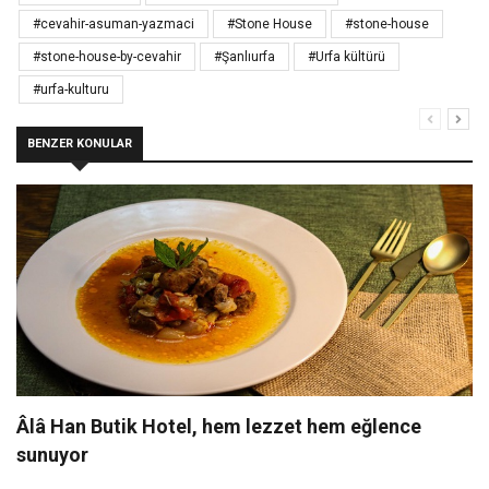
#cevahir-asuman-yazmaci
#Stone House
#stone-house
#stone-house-by-cevahir
#Şanlıurfa
#Urfa kültürü
#urfa-kulturu
BENZER KONULAR
Âlâ Han Butik Hotel, hem lezzet hem eğlence
sunuyor