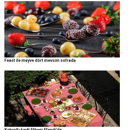
Feast ile meyve dört mevsim sofrada
Kahvaltı keyfi Ethem Efendi’de