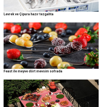
Levrek ve Çipura hazır tezgahta
Feast ile meyve dört mevsim sofrada