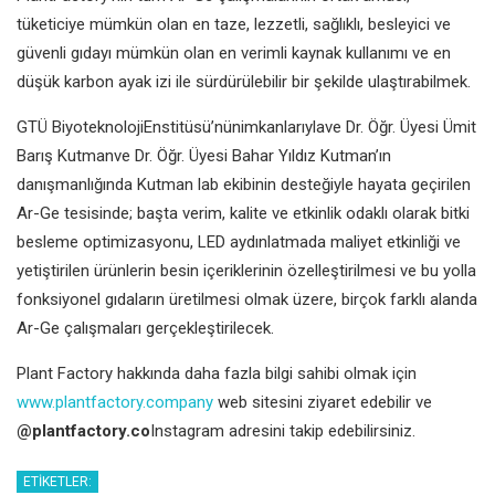
tüketiciye mümkün olan en taze, lezzetli, sağlıklı, besleyici ve
güvenli gıdayı mümkün olan en verimli kaynak kullanımı ve en
düşük karbon ayak izi ile sürdürülebilir bir şekilde ulaştırabilmek.
GTÜ BiyoteknolojiEnstitüsü’nünimkanlarıylave Dr. Öğr. Üyesi Ümit
Barış Kutmanve Dr. Öğr. Üyesi Bahar Yıldız Kutman’ın
danışmanlığında Kutman lab ekibinin desteğiyle hayata geçirilen
Ar-Ge tesisinde; başta verim, kalite ve etkinlik odaklı olarak bitki
besleme optimizasyonu, LED aydınlatmada maliyet etkinliği ve
yetiştirilen ürünlerin besin içeriklerinin özelleştirilmesi ve bu yolla
fonksiyonel gıdaların üretilmesi olmak üzere, birçok farklı alanda
Ar-Ge çalışmaları gerçekleştirilecek.
Plant Factory hakkında daha fazla bilgi sahibi olmak için
www.plantfactory.company
web sitesini ziyaret edebilir ve
@plantfactory.co
Instagram adresini takip edebilirsiniz.
ETIKETLER: