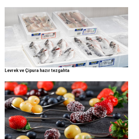
Levrek ve Çipura hazır tezgahta