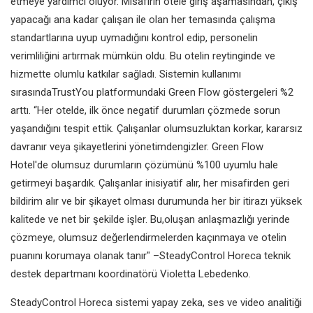
etmeye yardımcı oluyor. Misafirin otele giriş aşamasından, çıkış
yapacağı ana kadar çalışan ile olan her temasında çalışma
standartlarına uyup uymadığını kontrol edip, personelin
verimliliğini artırmak mümkün oldu. Bu otelin reytinginde ve
hizmette olumlu katkılar sağladı. Sistemin kullanımı
sırasındaTrustYou platformundaki Green Flow göstergeleri %2
arttı. “Her otelde, ilk önce negatif durumları çözmede sorun
yaşandığını tespit ettik. Çalışanlar olumsuzluktan korkar, kararsız
davranır veya şikayetlerini yönetimdengizler. Green Flow
Hotel'de olumsuz durumların çözümünü %100 uyumlu hale
getirmeyi başardık. Çalışanlar inisiyatif alır, her misafirden geri
bildirim alır ve bir şikayet olması durumunda her bir itirazı yüksek
kalitede ve net bir şekilde işler. Bu,oluşan anlaşmazlığı yerinde
çözmeye, olumsuz değerlendirmelerden kaçınmaya ve otelin
puanını korumaya olanak tanır" –SteadyControl Horeca teknik
destek departmanı koordinatörü Violetta Lebedenko.
SteadyControl Horeca sistemi yapay zeka, ses ve video analitiği