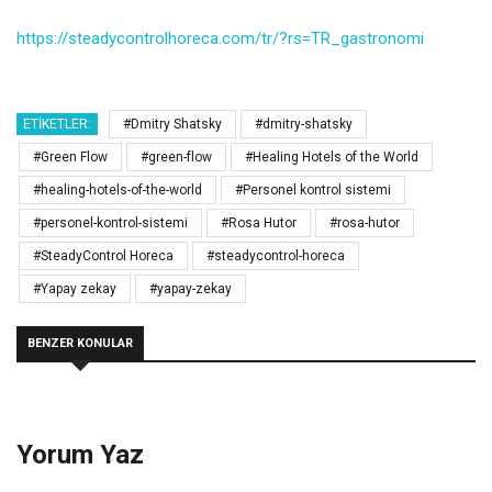
https://steadycontrolhoreca.
com/tr/?rs=TR_gastronomi
ETIKETLER:
#Dmitry Shatsky
#dmitry-shatsky
#Green Flow
#green-flow
#Healing Hotels of the World
#healing-hotels-of-the-world
#Personel kontrol sistemi
#personel-kontrol-sistemi
#Rosa Hutor
#rosa-hutor
#SteadyControl Horeca
#steadycontrol-horeca
#Yapay zekay
#yapay-zekay
BENZER KONULAR
Yorum Yaz