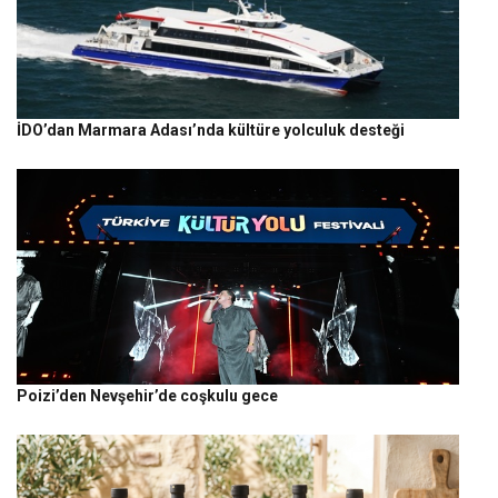
İDO’dan Marmara Adası’nda kültüre yolculuk desteği
Poizi’den Nevşehir’de coşkulu gece