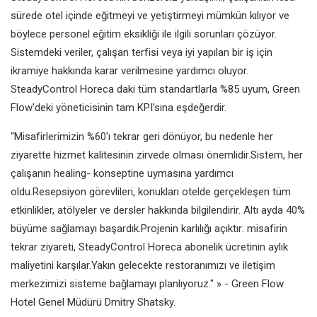
sürede otel içinde eğitmeyi ve yetiştirmeyi mümkün kılıyor ve
böylece personel eğitim eksikliği ile ilgili sorunları çözüyor.
Sistemdeki veriler, çalışan terfisi veya iyi yapılan bir iş için
ikramiye hakkında karar verilmesine yardımcı oluyor.
SteadyControl Horeca daki tüm standartlarla %85 uyum, Green
Flow'deki yöneticisinin tam KPI'sına eşdeğerdir.
“Misafirlerimizin %60'ı tekrar geri dönüyor, bu nedenle her
ziyarette hizmet kalitesinin zirvede olması önemlidir.Sistem, her
çalışanın healing- konseptine uymasına yardımcı
oldu.Resepsiyon görevlileri, konukları otelde gerçekleşen tüm
etkinlikler, atölyeler ve dersler hakkında bilgilendirir.
Altı ayda 40%
büyüme sağlamayı başardık.Projenin karlılığı açıktır: misafirin
tekrar ziyareti, SteadyControl Horeca abonelik ücretinin aylık
maliyetini karşılar.Yakın gelecekte restoranımızı ve iletişim
merkezimizi sisteme bağlamayı planlıyoruz."
» - Green Flow
Hotel Genel Müdürü Dmitry Shatsky.